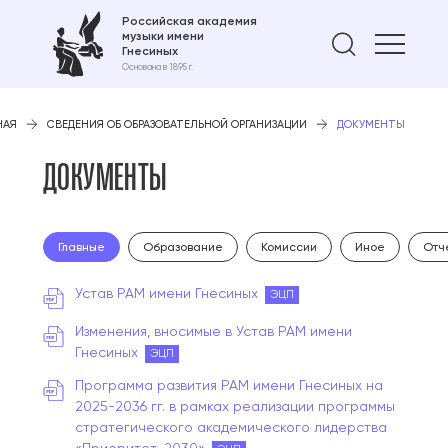
Российская академия
музыки имени
Найти 
Гнесиных
Основана в 1895 г.
НАЯ
СВЕДЕНИЯ ОБ ОБРАЗОВАТЕЛЬНОЙ ОРГАНИЗАЦИИ
ДОКУМЕНТЫ
ДОКУМЕНТЫ
Главные
Образование
Комиссии
Иное
Отч
Устав РАМ имени Гнесиных
ЭЦП
Изменения, вносимые в Устав РАМ имени
Гнесиных
ЭЦП
Программа развития РАМ имени Гнесиных на
2025-2036 гг. в рамках реализации программы
стратегического академического лидерства