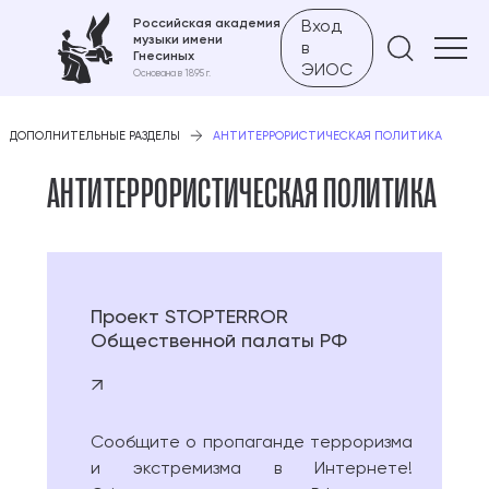
Российская академия
Вход
музыки имени
в
Найти 
Гнесиных
ЭИОС
Основана в 1895 г.
ДОПОЛНИТЕЛЬНЫЕ РАЗДЕЛЫ
АНТИТЕРРОРИСТИЧЕСКАЯ ПОЛИТИКА
АНТИТЕРРОРИСТИЧЕСКАЯ ПОЛИТИКА
Проект STOPTERROR
Общественной палаты РФ
Сообщите о пропаганде терроризма
и экстремизма в Интернете!