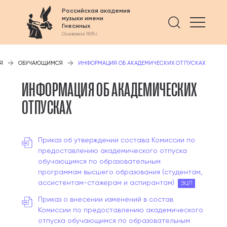
Российская академия
музыки имени
Найти 
Гнесиных
Основана в 1895 г.
Я
ОБУЧАЮЩИМСЯ
ИНФОРМАЦИЯ ОБ АКАДЕМИЧЕСКИХ ОТПУСКАХ
ИНФОРМАЦИЯ ОБ АКАДЕМИЧЕСКИХ
ОТПУСКАХ
Приказ об утверждении состава Комиссии по
предоставлению академического отпуска
обучающимся по образовательным
программам высшего образования (студентам,
ассистентам-стажерам и аспирантам)
ЭЦП
Приказ о внесении изменений в состав
Комиссии по предоставлению академического
отпуска обучающимся по образовательным