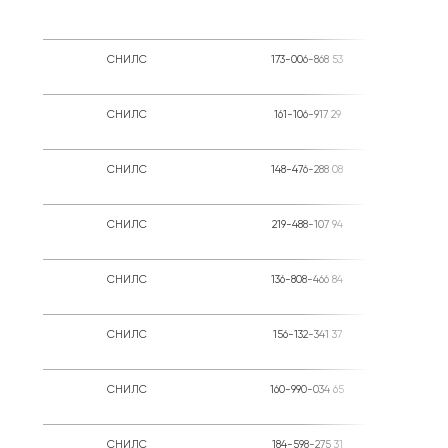
СНИЛС
173-006-868 53
Ины
СНИЛС
161-106-917 29
Ины
СНИЛС
148-476-288 08
Ины
СНИЛС
219-488-107 94
Ины
СНИЛС
136-808-466 84
Ины
СНИЛС
156-132-341 37
Ины
СНИЛС
160-990-034 65
Ины
СНИЛС
184-598-275 31
Ины