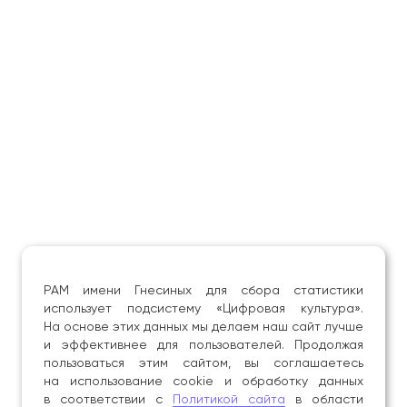
СНИЛС
220-438-060 16
Ины
СНИЛС
174-596-523 12
Ины
Уникальный код
000019338
Ины
СНИЛС
175-264-477 90
Прохож
СНИЛС
189-160-675 07
Ины
СНИЛС
114-618-152 32
Ины
РАМ имени Гнесиных для сбора статистики
СНИЛС
173-006-868 53
Ины
использует подсистему «Цифровая культура».
На основе этих данных мы делаем наш сайт лучше
и эффективнее для пользователей. Продолжая
СНИЛС
201-771-637 36
Прохож
пользоваться этим сайтом, вы соглашаетесь
на использование cookie и обработку данных
СНИЛС
225-281-160 39
Меди
в соответствии с
Политикой сайта
в области