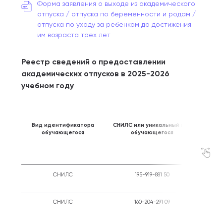
Форма заявления о выходе из академического
отпуска / отпуска по беременности и родам /
отпуска по уходу за ребенком до достижения
им возраста трех лет
Реестр сведений о предоставлении
академических отпусков в 2025-2026
учебном году
Вид идентификатора
СНИЛС или уникальный код
обучающегося
обучающегося
п
акаде
СНИЛС
195-919-881 50
Ины
СНИЛС
160-204-291 09
Прохож