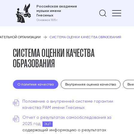
Российская академия
музыки имени
Найти 
Гнесиных
Основана в 1895 г.
ВАТЕЛЬНОЙ ОРГАНИЗАЦИИ
СИСТЕМА ОЦЕНКИ КАЧЕСТВА ОБРАЗОВАНИЯ
СИСТЕМА ОЦЕНКИ КАЧЕСТВА
ОБРАЗОВАНИЯ
О политике качества
Внутренняя оценка качества
Вне
Положение о внутренней системе гарантии
качества РАМ имени Гнесиных
Отчет о результатах самообследования за
2025 год
ЭЦП
содержащий информацию о результатах