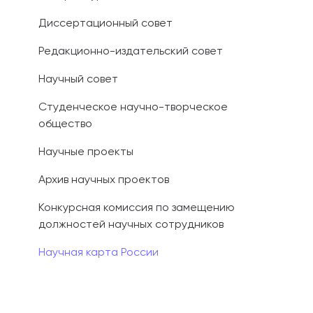
Диссертационный совет
Иностранным 
Редакционно-издательский совет
Платные обра
Научный совет
Личный кабин
Студенческое научно-творческое
общество
Информация о
предыдущего 
Научные проекты
Вопрос-ответ
Архив научных проектов
Контакты при
Конкурсная комиссия по замещению
должностей научных сотрудников
Научная карта России