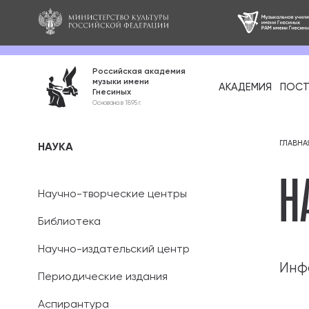
Российская академия
музыки имени
АКАДЕМИЯ
ПОСТ
Гнесиных
Среднее про
Основана в 1895 г.
образование
Бакалавриат
ГЛАВНА
НАУКА
Н
Специалитет
Научно-творческие центры
Магистратура
Библиотека
Ассистентура
Научно-издательский центр
Инф
Аспирантура
Периодические издания
Аспирантура
Дополнительн