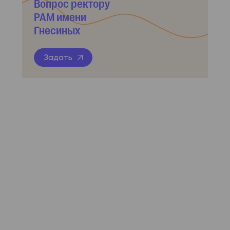
Вопрос ректору
РАМ имени
Гнесиных
Задать