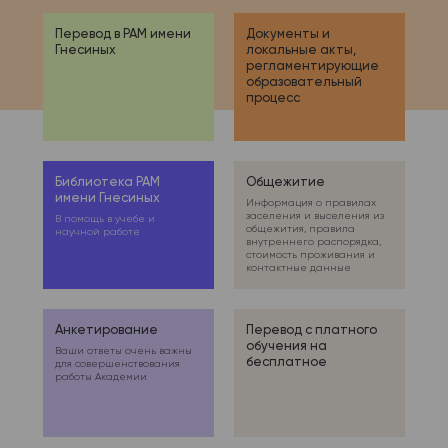
Перевод в РАМ имени
Документы и
Гнесиных
локальные акты,
регламентирующие
образовательный
процесс
Библиотека РАМ
Общежитие
имени Гнесиных
Информация о правилах
заселения и выселения из
В помощь в учебе и
общежития, правила
научной работе
внутреннего распорядка,
стоимость проживания и
контактные данные
Анкетирование
Перевод с платного
обучения на
Ваши ответы очень важны
бесплатное
для совершенствования
работы Академии