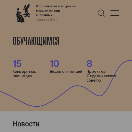
Российская академия
музыки имени
Найти 
Гнесиных
Основана в 1895 г.
ОБУЧАЮЩИМСЯ
15
10
8
Концертных
Видов стипендий
Проектов
площадок
Студенческого
совета
Новости