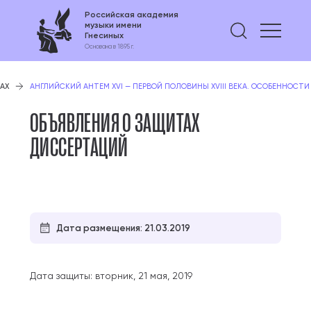
Российская академия
музыки имени
Найти 
Гнесиных
Основана в 1895 г.
АХ
АНГЛИЙСКИЙ АНТЕМ XVI — ПЕРВОЙ ПОЛОВИНЫ XVIII ВЕКА. ОСОБЕННОСТ
ОБЪЯВЛЕНИЯ О ЗАЩИТАХ
ДИССЕРТАЦИЙ
Дата размещения: 21.03.2019
Дата защиты: вторник, 21 мая, 2019