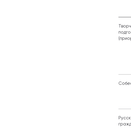
Творч
подго
(прио
Собе
Русск
гражд