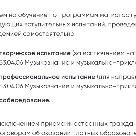
абитуриентам
ем на обучение по программам магистрату
дующих вступительных испытаний, проведе
зовательные услуги
демией самостоятельно:
ет абитуриента
творческое испытание
(за исключением на
 приемной кампании
года
53.04.06 Музыкознание и музыкально-прикл
профессиональное испытание
(для направ
53.04.06 Музыкознание и музыкально-прикл
емной комиссии
собеседование.
 исключением приема иностранных граждан
договорам об оказании платных образовате