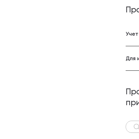
Пр
Учет
Для 
Пр
пр