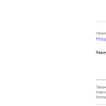
Образо
Нац
Пере
Творч
подго
(прио