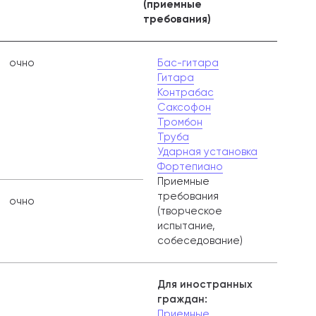
(приемные
требования)
очно
Бас-гитара
Гитара
Контрабас
Саксофон
Тромбон
Труба
Ударная установка
Фортепиано
Приемные
требования
очно
(творческое
испытание,
собеседование)
Для иностранных
граждан:
Приемные