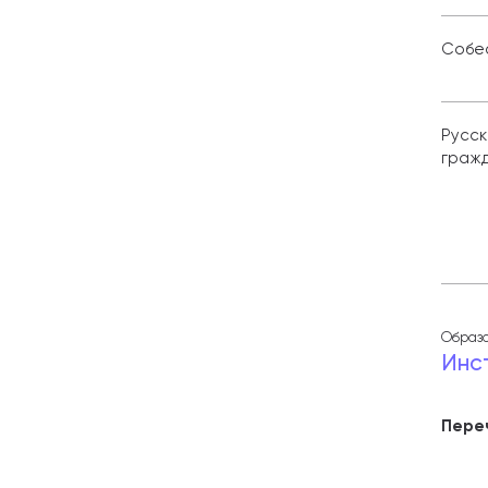
Собе
Русск
гражд
Образо
Инс
Пере