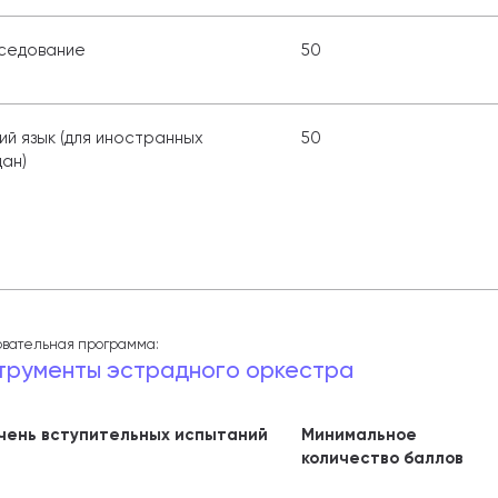
седование
50
ий язык (для иностранных
50
ан)
вательная программа:
трументы эстрадного оркестра
чень вступительных испытаний
Минимальное
количество баллов