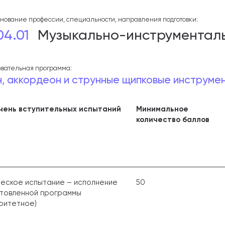
ование профессии, специальности, направления подготовки:
04.01
Музыкально-инструменталь
вательная программа:
н, аккордеон и струнные щипковые инструме
чень вступительных испытаний
Минимальное
количество баллов
еское испытание – исполнение
50
товленной программы
ритетное)