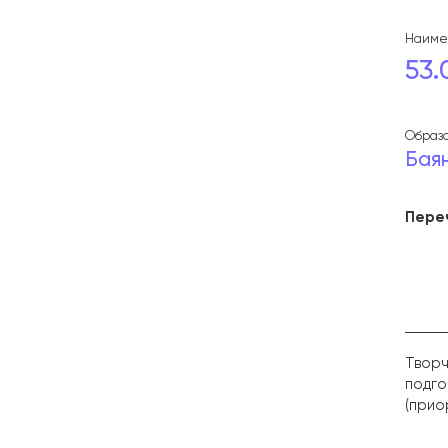
Наимен
53.
Образо
Бая
Пере
Творч
подго
(прио