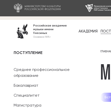
Российская академия
музыки имени
АКАДЕМИЯ
ПОСТ
Гнесиных
Среднее про
Основана в 1895 г.
образование
Бакалавриат
ГЛАВНА
ПОСТУПЛЕНИЕ
М
Специалитет
Среднее профессиональное
Магистратура
образование
Бакалавриат
Ассистентура
Специалитет
Прием-2023
Вст
Аспирантура
Магистратура
Дополнительн