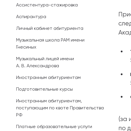
Ассистентура-стажировка
Иностранным 
При
Аспирантура
сле
Платные обра
Личный кабинет абитуриента
Ака
Личный кабин
Музыкальная школа РАМ имени
Гнесиных
Информация о
предыдущего 
Музыкальный лицей имени
А. В. Александрова
Вопрос-ответ
Иностранным абитуриентам
Контакты при
Подготовительные курсы
Иностранным абитуриентам,
поступающим по квоте Правительства
РФ
(за
Платные образовательные услуги
по 