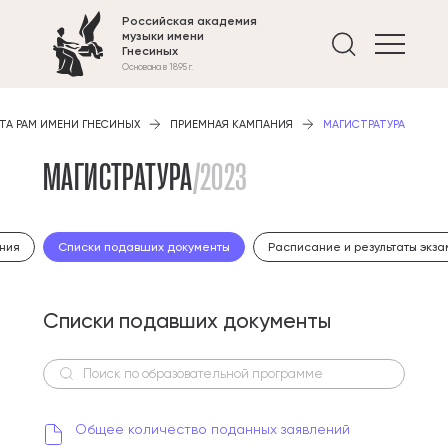
Российская академия
музыки имени
Найти 
Гнесиных
Основана в 1895 г.
ТА РАМ ИМЕНИ ГНЕСИНЫХ
ПРИЕМНАЯ КАМПАНИЯ
МАГИСТРАТУРА
МАГИСТРАТУРА
/2023
ания
Списки подавших документы
Расписание и результаты экз
Списки подавших документы
Поиск по образовательной программе
Общее количество поданных заявлений