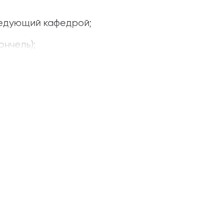
едующий кафедрой;
нчель);
 (скрипка);
т);
а);
крипка);
лончель);
ончель);
а);