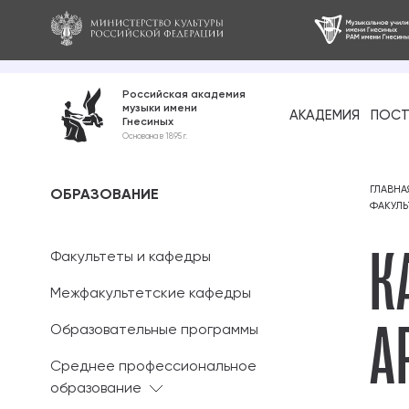
Российская академия
музыки имени
АКАДЕМИЯ
ПОСТ
Гнесиных
Среднее про
Основана в 1895 г.
образование
Бакалавриат
ГЛАВНА
ОБРАЗОВАНИЕ
ФАКУЛЬ
К
Специалитет
Факультеты и кафедры
Магистратура
Межфакультетские кафедры
А
Ассистентура
Образовательные программы
Аспирантура
Среднее профессиональное
образование
Дополнительн