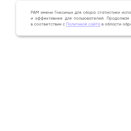
Сту
РАМ имени Гнесиных для сбора статистики испо
лау
и эффективнее для пользователей. Продолжая 
вио
в соответствии с
Политикой сайта
в области обр
на к
а та
С 1
Рос
Конс
Посл
смен
Поступление
Академ
Ушли
Хом