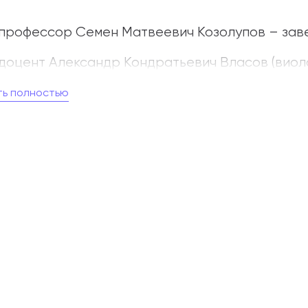
профессор Семен Матвеевич Козолупов – зав
доцент Александр Кондратьевич Власов (виоло
доцент Елизавета Фабиановна Гнесина-Витачек
ть полностью
профессор Абрам Ильич Ямпольский (скрипка);
профессор Вадим Васильевич Борисовский (аль
профессор Юрий Маркович Юровецкий (скрипк
преподаватель Петр Абрамович Бондаренко (с
преподаватель Армен Яковлевич Георгиан (вио
преподаватель Давид Борисович Любкин (виол
профессор Ксения Александровна Эрдели (арф