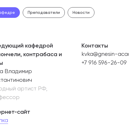
абитуриентам
афедре
Преподаватели
Новости
зовательные услуги
ет абитуриента
едующий кафедрой
Контакты
 приемной кампании
ончели, контрабаса и
kvka@gnesin-aca
года
ы
+7 916 596-26-09
ха Владимир
стантинович
емной комиссии
одный артист РФ,
фессор
ернет-сайт
лка