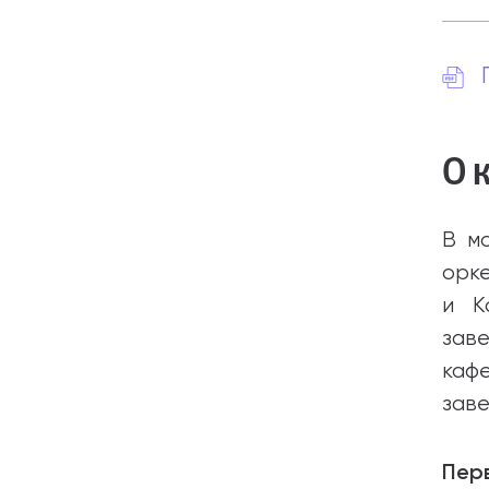
О 
В м
орк
и К
зав
кафе
заве
Перв