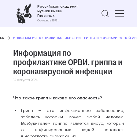
Российская академия
музыки имени
Найти 
Гнесиных
Основана в 1895 г.
ЕБА
ИНФОРМАЦИЯ ПО ПРОФИЛАКТИКЕ ОРВИ, ГРИППА И КОРОНАВИРУСНОЙ И
Информация по
профилактике ОРВИ, гриппа и
коронавирусной инфекции
14 августа 2024
Что такое грипп и какова его опасность?
Грипп — это инфекционное заболевание,
заболеть которым может любой человек.
Возбудителем гриппа является вирус, который
от инфицированных людей попадает
в носоглотку окружающих.