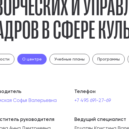
ВОРЧЕСКИХ И УПРАВ
абитуриентам
АДРОВ В СФЕРЕ КУЛ
зовательные услуги
ет абитуриента
 приемной кампании
года
ости
О центре
Учебные планы
Программы
емной комиссии
водитель
Телефон
мская Софья Валерьевна
+7 495 691-27-69
ститель руководителя
Ведущий специалист
нова Анна Дмитриевна
Егшатян Кристина Вал