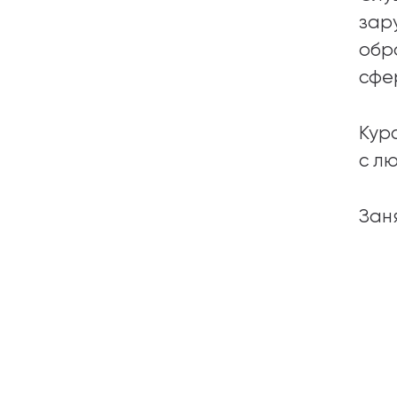
зар
обр
сфе
Кур
с л
Зан