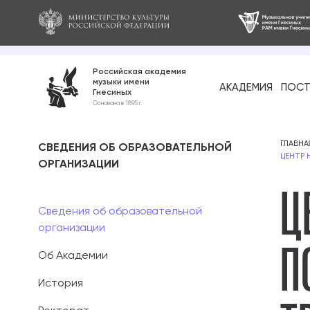
Российская академия
музыки имени
АКАДЕМИЯ
ПОСТ
Гнесиных
Среднее про
Основана в 1895 г.
образование
Бакалавриат
ГЛАВНА
СВЕДЕНИЯ ОБ ОБРАЗОВАТЕЛЬНОЙ
ЦЕНТР 
ОРГАНИЗАЦИИ
Ц
Специалитет
Магистратура
Сведения об образовательной
организации
П
Ассистентура
Об Академии
Аспирантура
История
Дополнительн