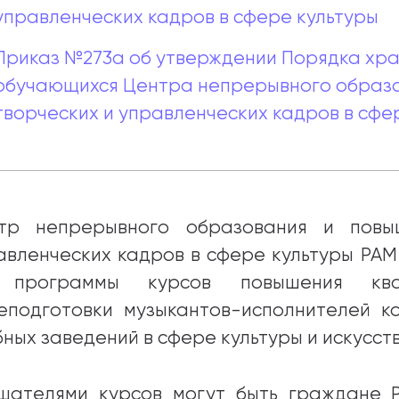
управленческих кадров в сфере культуры
Приказ №273а об утверждении Порядка хра
обучающихся Центра непрерывного образо
творческих и управленческих кадров в сфе
тр непрерывного образования и повы
авленческих кадров в сфере культуры РАМ
 программы курсов повышения ква
еподготовки музыкантов-исполнителей к
бных заведений в сфере культуры и искусств
шателями курсов могут быть граждане Р