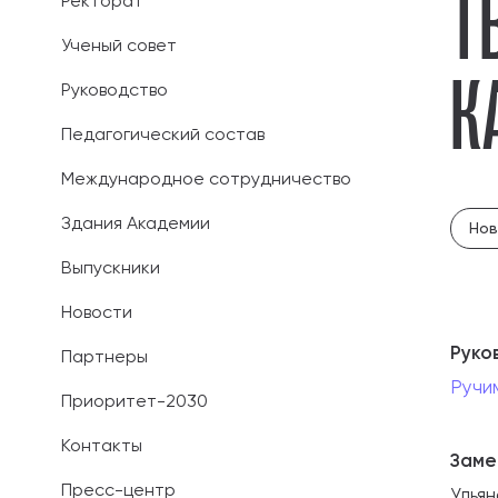
Т
Ректорат
Иностранным 
Ученый совет
К
Руководство
Платные обра
Педагогический состав
Личный кабин
Международное сотрудничество
Информация о
предыдущего 
Здания Академии
Нов
Выпускники
Вопрос-ответ
Новости
Контакты при
Руко
Партнеры
Ручи
Приоритет-2030
Контакты
Заме
Пресс-центр
Улья