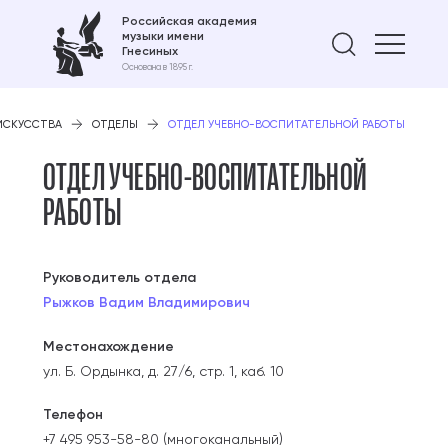
Российская академия
музыки имени
Найти 
Гнесиных
Основана в 1895 г.
 ИСКУССТВА
ОТДЕЛЫ
ОТДЕЛ УЧЕБНО-ВОСПИТАТЕЛЬНОЙ РАБОТЫ
ОТДЕЛ УЧЕБНО-ВОСПИТАТЕЛЬНОЙ
РАБОТЫ
Руководитель отдела
Рыжков Вадим Владимирович
Местонахождение
ул. Б. Ордынка, д. 27/6, стр. 1, каб. 10
Телефон
+7 495 953-58-80 (многоканальный)