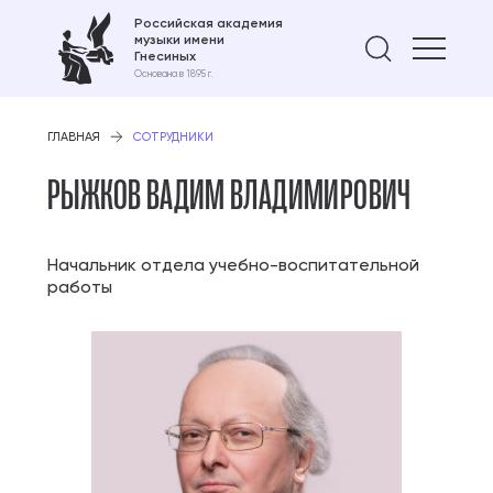
Российская академия
музыки имени
Найти 
Гнесиных
Основана в 1895 г.
ГЛАВНАЯ
СОТРУДНИКИ
РЫЖКОВ ВАДИМ ВЛАДИМИРОВИЧ
Начальник отдела учебно-воспитательной
работы