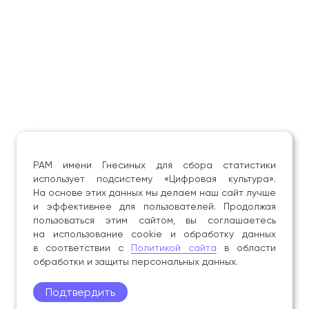
произведений, анализ оперного и балетного
спектаклей, массовая музыкальная культура, анализ
литературного текста, профессиональная
музыкальная риторика, методика преподавания
профессиональных дисциплин, анализ
музыковедческой литературы, аналитические
методы и пр.
Кафедра аналитического музыкознания сегодня
занимает ведущее положение в целом ряде научных
направлений не только в РАМ имени Гнесиных,
но и в российской науке в целом. К ним следует
РАМ имени Гнесиных для сбора статистики
отнести:
использует подсистему «Цифровая культура».
На основе этих данных мы делаем наш сайт лучше
и эффективнее для пользователей. Продолжая
исследования новейших тенденций
пользоваться этим сайтом, вы соглашаетесь
в современной музыке (Т. В. Цареградская,
на использование cookie и обработку данных
А. В. Стоянова);
в соответствии с
Политикой сайта
в области
музыкального театра (И. П. Сусидко, П. В. Луцкер,
обработки и защиты персональных данных.
Н. В. Пилипенко, Д. А. Нагина);
Подтвердить
теоретических и исторических проблем
полифонии (Л. Л. Гервер, П. В. Луцкер,