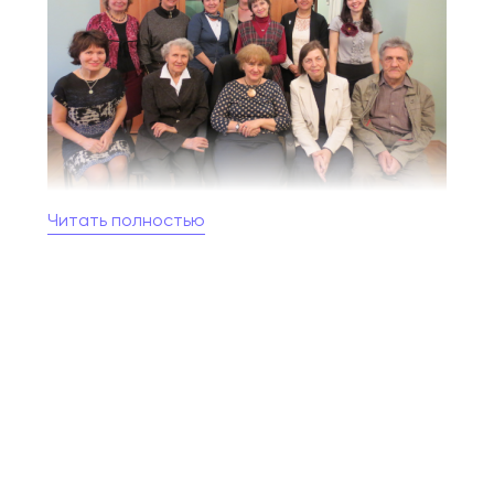
Читать полностью
Кафедра аналитического музыкознания была
образована в 2009 году на основе слияния двух
кафедр — полифонии и анализа (заведующая
кафедрой доктор искусствоведения, профессор
Э. П. Федосова) и современных проблем
музыкальной педагогики, образования и культуры
(заведующая кафедрой доктор искусствоведения,
профессор Т. В. Цареградская).
У каждой из этих кафедр — своя история
и многочисленные достижения. В разные годы