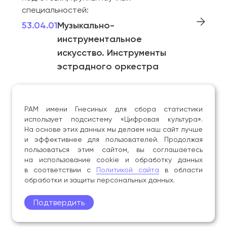
специальностей:
53.04.01
Музыкально-
инструментальное
искусство. Инструменты
эстрадного оркестра
Код/Шифр
Наименование профессии,
РАМ имени Гнесиных для сбора статистики
специальности, направления
использует подсистему «Цифровая культура».
подготовки, группы научных
На основе этих данных мы делаем наш сайт лучше
специальностей:
и эффективнее для пользователей. Продолжая
пользоваться этим сайтом, вы соглашаетесь
53.04.02
Вокальное искусство.
на использование cookie и обработку данных
Академическое пение
в соответствии с
Политикой сайта
в области
обработки и защиты персональных данных.
Подтвердить
Код/Шифр
Наименование профессии,
специальности, направления