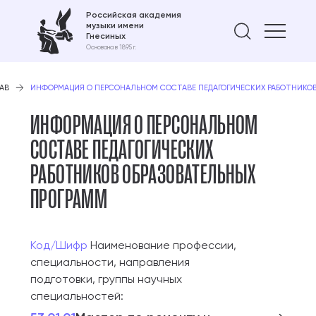
Российская академия
музыки имени
Найти 
Гнесиных
Основана в 1895 г.
АВ
ИНФОРМАЦИЯ О ПЕРСОНАЛЬНОМ СОСТАВЕ ПЕДАГОГИЧЕСКИХ РАБОТНИКОВ
ИНФОРМАЦИЯ О ПЕРСОНАЛЬНОМ
СОСТАВЕ ПЕДАГОГИЧЕСКИХ
РАБОТНИКОВ ОБРАЗОВАТЕЛЬНЫХ
ПРОГРАММ
Код/Шифр
Наименование профессии,
специальности, направления
подготовки, группы научных
специальностей: