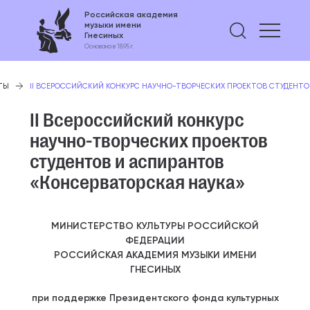
Российская академия
музыки имени
Найти 
Гнесиных
Основана в 1895 г.
ТЫ
II ВСЕРОССИЙСКИЙ КОНКУРС НАУЧНО-ТВОРЧЕСКИХ ПРОЕКТОВ СТУДЕНТО
II Всероссийский конкурс
научно-творческих проектов
студентов и аспирантов
«Консерваторская наука»
МИНИСТЕРСТВО КУЛЬТУРЫ РОССИЙСКОЙ
ФЕДЕРАЦИИ
РОССИЙСКАЯ АКАДЕМИЯ МУЗЫКИ ИМЕНИ
ГНЕСИНЫХ
при поддержке Президентского фонда культурных