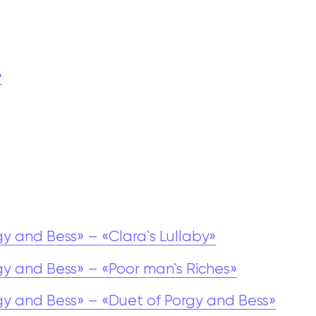
»
 and Bess» – «Clara`s Lullaby»
y and Bess» – «Poor man`s Riches»
y and Bess» – «Duet of Porgy and Bess»