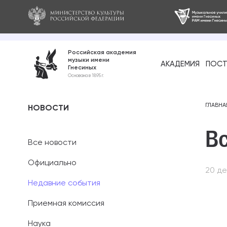
Российская академия
музыки имени
АКАДЕМИЯ
ПОСТ
Гнесиных
Среднее про
Основана в 1895 г.
образование
Бакалавриат
ГЛАВНА
НОВОСТИ
Вс
Специалитет
Все новости
Магистратура
Официально
20 де
Ассистентура
Недавние события
Аспирантура
Приемная комиссия
Наука
Дополнительн