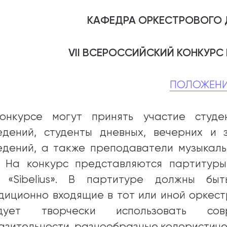
КАФЕДРА ОРКЕСТРОВОГО
абитуриентам
зовательные услуги
VII ВСЕРОССИЙСКИЙ КОНКУРС
ет абитуриента
ПОЛОЖЕН
 приемной кампании
года
онкурсе могут принять участие студе
едений, студенты дневных, вечерних и
едений, а также преподаватели музыкальн
емной комиссии
). На конкурс представляются партитуры
 «Sibelius». В партитуре должны быт
диционно входящие в тот или иной оркест
едует творчески использовать со
азительности, разнообразные колористиче