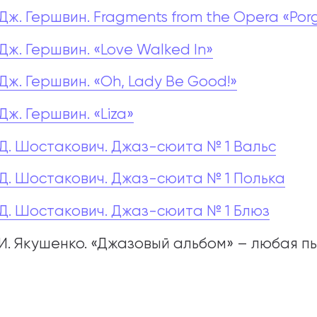
Дж. Гершвин. Fragments from the Opera «Porg
Дж. Гершвин. «Love Walked In»
Дж. Гершвин. «Oh, Lady Be Good!»
Дж. Гершвин. «Liza»
Д. Шостакович. Джаз-сюита № 1 Вальс
Д. Шостакович. Джаз-сюита № 1 Полька
Д. Шостакович. Джаз-сюита № 1 Блюз
И. Якушенко. «Джазовый альбом» – любая п