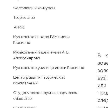
Фестивали и конкурсы
Иностранным 
Творчество
Платные обра
Учеба
Личный кабин
Музыкальная школа РАМ имени
Гнесиных
Информация о
предыдущего 
Музыкальный лицей имени А. В.
В к
Александрова
Вопрос-ответ
зав
Музыкальное училище имени Гнесиных
зав
Контакты при
Центр развития творческих
вуз
компетенций
или
тра
Студенческое научно-творческое
общество
сл
выр