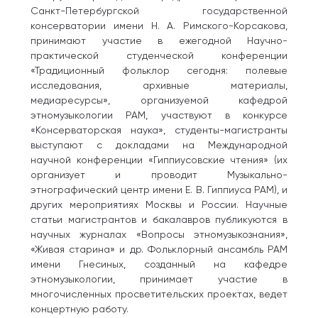
Санкт-Петербургской государственной
консерватории имени Н. А. Римского-Корсакова,
принимают участие в ежегодной Научно-
практической студенческой конференции
«Традиционный фольклор сегодня: полевые
исследования, архивные материалы,
медиаресурсы», организуемой кафедрой
этномузыкологии РАМ, участвуют в конкурсе
«Консерваторская наука», студенты-магистранты
выступают с докладами на Международной
научной конференции «Гиппиусовские чтения» (их
организует и проводит Музыкально-
этнографический центр имени Е. В. Гиппиуса РАМ), и
других мероприятиях Москвы и России. Научные
статьи магистрантов и бакалавров публикуются в
научных журналах «Вопросы этномузыкознания»,
«Живая старина» и др. Фольклорный ансамбль РАМ
имени Гнесиных, созданный на кафедре
этномузыкологии, принимает участие в
многочисленных просветительских проектах, ведет
концертную работу.