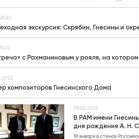
.2022
еходная экскурсия: Скрябин, Гнесины и окр
.2022
треча» с Рахманиновым у рояля, на котором
.2022
ер композиторов Гнесинского Дома
09.02.2022
В РАМ имени Гнесины
дня рождения А. Н. 
18 января в стенах Россий