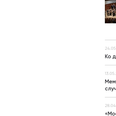
24.05
Ко 
13.05
Мем
слу
28.04
«Мо