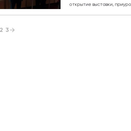
открытие выставки, приур
2
3