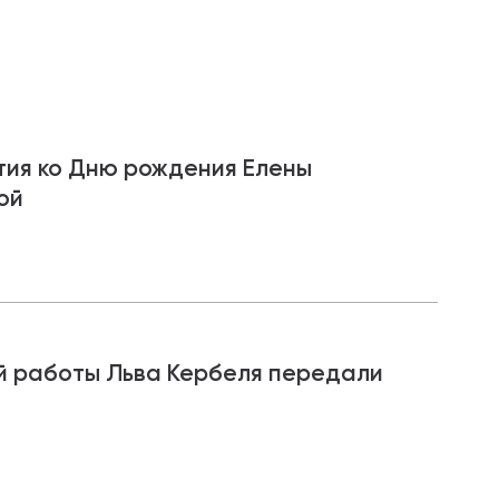
ия ко Дню рождения Елены
ой
й работы Льва Кербеля передали