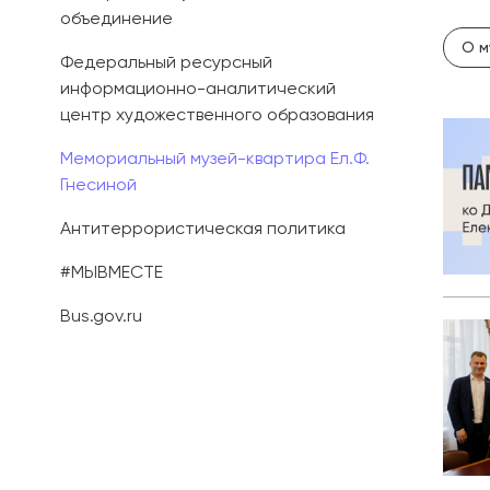
объединение
Иностранным 
О м
Федеральный ресурсный
информационно-аналитический
Платные обра
центр художественного образования
Личный кабин
Мемориальный музей-квартира Ел.Ф.
Гнесиной
Информация о
предыдущего 
Антитеррористическая политика
Вопрос-ответ
#МЫВМЕСТЕ
Bus.gov.ru
Контакты при