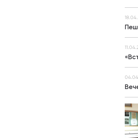
18.04
Пеш
11.04
«Вс
04.04
Веч