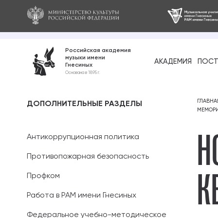
Российская академия
музыки имени
АКАДЕМИЯ
ПОСТ
Гнесиных
Среднее про
Основана в 1895 г.
образование
Бакалавриат
ГЛАВНА
ДОПОЛНИТЕЛЬНЫЕ РАЗДЕЛЫ
МЕМОРИ
Н
Специалитет
Антикоррупционная политика
Магистратура
Противопожарная безопасность
К
Ассистентура
Профком
Аспирантура
Работа в РАМ имени Гнесиных
Федеральное учебно-методическое
Дополнительн