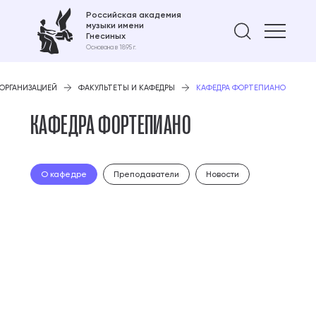
Российская академия
музыки имени
Найти 
Гнесиных
Основана в 1895 г.
 ОРГАНИЗАЦИЕЙ
ФАКУЛЬТЕТЫ И КАФЕДРЫ
КАФЕДРА ФОРТЕПИАНО
КАФЕДРА ФОРТЕПИАНО
О кафедре
Преподаватели
Новости