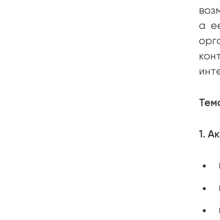
воз
а е
орг
кон
инт
Тем
1. 