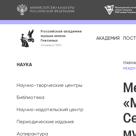
Российская академия
музыки имени
АКАДЕМИЯ
ПОСТ
Гнесиных
Среднее про
Основана в 1895 г.
образование
Бакалавриат
ГЛАВНА
НАУКА
МЕЖДУН
Специалитет
М
Научно-творческие центры
Магистратура
«М
Библиотека
Ассистентура
Научно-издательский центр
С
Аспирантура
Периодические издания
м
Аспирантура
Дополнительн