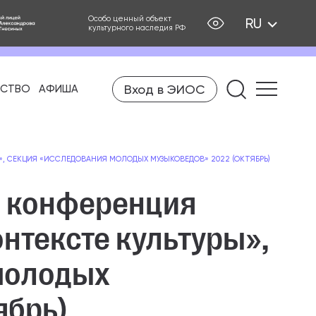
Особо ценный объект
RU
культурного наследия РФ
Вход в ЭИОС
ЕСТВО
АФИША
Найти на
, СЕКЦИЯ «ИССЛЕДОВАНИЯ МОЛОДЫХ МУЗЫКОВЕДОВ» 2022 (ОКТЯБРЬ)
 конференция
нтексте культуры»,
молодых
ябрь)