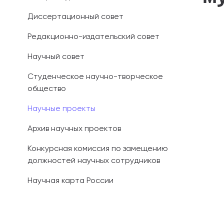
Диссертационный совет
Иностранным 
Редакционно-издательский совет
Платные обра
Научный совет
Личный кабин
Студенческое научно-творческое
общество
Информация о
предыдущего 
Научные проекты
Вопрос-ответ
Архив научных проектов
Контакты при
Конкурсная комиссия по замещению
должностей научных сотрудников
Научная карта России