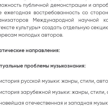
можность публичной демонстрации и апроб
е ежегодная востребованность со сторон
анизаторов Международной научной к
тексте культуры» создать отдельную секци
ересам молодых авторов.
атические направления:
Актуальные проблемы музыкознания:
история русской музыки: жанры, стили, авт
история зарубежной музыки: жанры, стили,
новейшая отечественная и западная музык