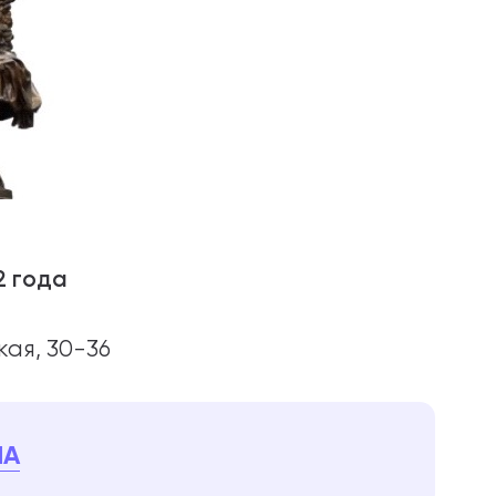
2 года
кая, 30-36
МА