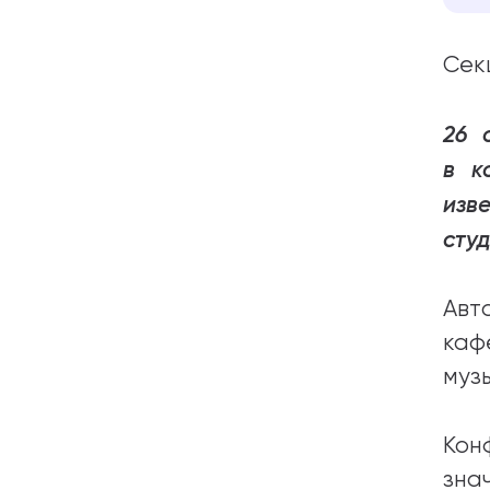
Сек
26 
в к
изв
сту
Авт
каф
муз
Кон
зна