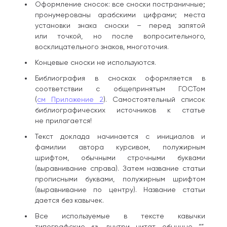
Оформление сносок: все сноски постраничные;
пронумерованы арабскими цифрами; места
установки знака сноски – перед запятой
или точкой, но после вопросительного,
восклицательного знаков, многоточия.
Концевые сноски не используются.
Библиография в сносках оформляется в
соответствии с общепринятым ГОСТом
(
см Приложение 2
). Самостоятельный список
библиографических источников к статье
не прилагается!
Текст доклада начинается с инициалов и
фамилии автора курсивом, полужирным
шрифтом, обычными строчными буквами
(выравнивание справа). Затем название статьи
прописными буквами, полужирным шрифтом
(выравнивание по центру). Название статьи
дается без кавычек.
Все используемые в тексте кавычки
типографские «», внутри цитат обычные “”.