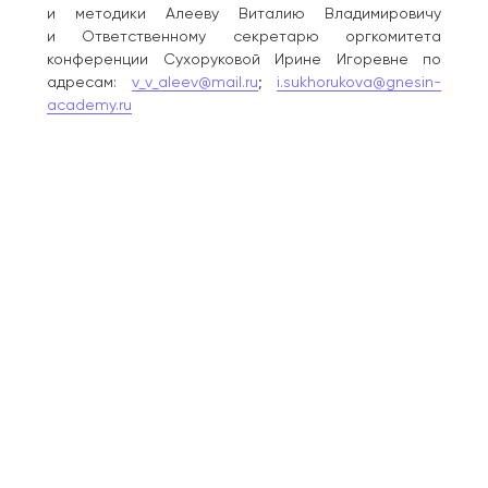
и методики Алееву Виталию Владимировичу
и Ответственному секретарю оргкомитета
конференции Сухоруковой Ирине Игоревне по
адресам:
v_v_aleev@mail.ru
;
i.sukhorukova@gnesin-
academy.ru