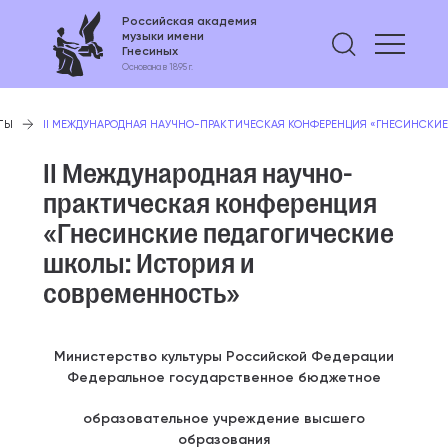
Российская академия
музыки имени
Найти 
Гнесиных
Основана в 1895 г.
ТЫ
II МЕЖДУНАРОДНАЯ НАУЧНО-ПРАКТИЧЕСКАЯ КОНФЕРЕНЦИЯ «ГНЕСИНСКИ
II Международная научно-
практическая конференция
«Гнесинские педагогические
школы: История и
современность»
Министерство культуры Российской Федерации
Федеральное государственное бюджетное
образовательное учреждение высшего
образования