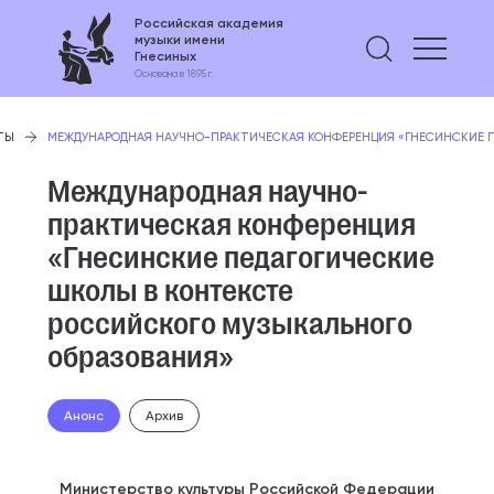
Российская академия
музыки имени
Найти 
Гнесиных
Основана в 1895 г.
ТЫ
МЕЖДУНАРОДНАЯ НАУЧНО-ПРАКТИЧЕСКАЯ КОНФЕРЕНЦИЯ «ГНЕСИНСКИЕ П
Международная научно-
практическая конференция
«Гнесинские педагогические
школы в контексте
российского музыкального
образования»
Анонс
Архив
Министерство культуры Российской Федерации