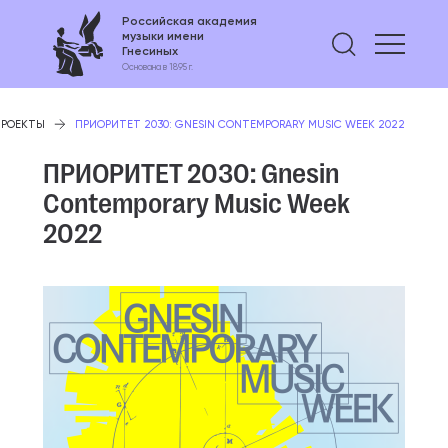
Российская академия
музыки имени
Найти 
Гнесиных
Основана в 1895 г.
ПРОЕКТЫ
ПРИОРИТЕТ 2030: GNESIN CONTEMPORARY MUSIC WEEK 2022
ПРИОРИТЕТ 2030: Gnesin
Contemporary Music Week
2022