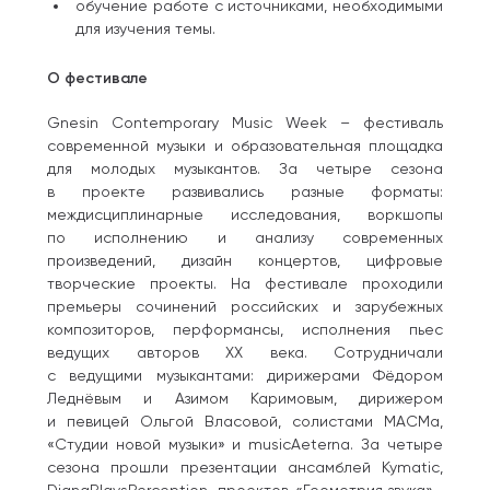
обучение работе с источниками, необходимыми
для изучения темы.
О фестивале
Gnesin Contemporary Music Week – фестиваль
современной музыки и образовательная площадка
для молодых музыкантов. За четыре сезона
в проекте развивались разные форматы:
междисциплинарные исследования, воркшопы
по исполнению и анализу современных
произведений, дизайн концертов, цифровые
творческие проекты. На фестивале проходили
премьеры сочинений российских и зарубежных
композиторов, перформансы, исполнения пьес
ведущих авторов XX века. Сотрудничали
с ведущими музыкантами: дирижерами Фёдором
Леднёвым и Азимом Каримовым, дирижером
и певицей Ольгой Власовой, солистами МАСМа,
«Студии новой музыки» и musicAeterna. За четыре
сезона прошли презентации ансамблей Kymatic,
DianaPlaysPerception, проектов «Геометрия звука» ,