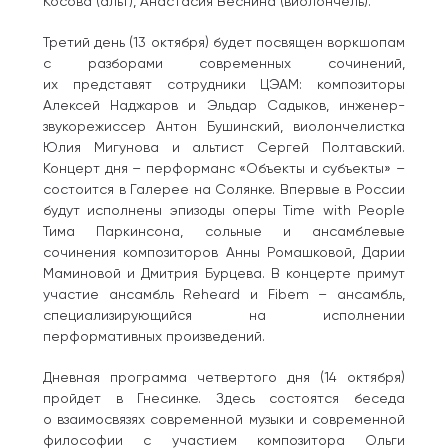
Косова (альт), Анастасия Веснина (виолончель).
Третий день (13 октября) будет посвящен воркшопам
с разборами современных сочинений,
их представят сотрудники ЦЭАМ: композиторы
Алексей Наджаров и Эльдар Садыков, инженер-
звукорежиссер Антон Бушинский, виолончелистка
Юлия Мигунова и альтист Сергей Полтавский.
Концерт дня – перформанс «Объекты и субъекты» –
состоится в Галерее на Солянке. Впервые в России
будут исполнены эпизоды оперы Time with People
Тима Паркинсона, сольные и ансамблевые
сочинения композиторов Анны Ромашковой, Дарии
Маминовой и Дмитрия Бурцева. В концерте примут
участие ансамбль Reheard и Fibem – ансамбль,
специализирующийся на исполнении
перформативных произведений.
Дневная программа четвертого дня (14 октября)
пройдет в Гнесинке. Здесь состоятся беседа
о взаимосвязях современной музыки и современной
философии с участием композитора Ольги