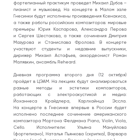
фортепианный практикум проведет Михаил Дубов –
пианист и музыковед. На концерте в Малом зале
Гнесинки будут исполнены произведения Ксенакиса,
а также работы российских композиторов: мировые
премьеры Юрия Каспарова, Александра Перова
и Сергея Шестакова, а также сочинения Дмитрия
Мазурова и Станислава Фролова. В концерте
участвуют студенты и недавние выпускники,
дирижер Михаил Астафьев, аккордеонист Роман
Малявкин, ансамбль Reheard.
Дневная программа второго дня (12 октября)
пройдет в ЦЭАМ. На лекциях будут анализироваться
разные методы и эстетики композиторов,
работающих с электроакустикой и медиа:
Йоханнеса Крайдлера, Карлхайнца Эссла.
На концерте в Гнесинке впервые в России будет
исполнено последнее сочинение американского
композитора Мортона Фелдмана Piano, Violin, Viola,
Cello. Исполнители: Ульяна Мануйлова
(фортепиано), Наталья Пьянкова (скрипка), Варвара