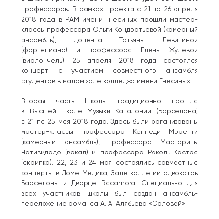
профессоров. В рамках проекта с 21 по 26 апреля
2018 года в РАМ имени Гнесиных прошли мастер-
классы профессора Ольги Кондратьевой (камерный
ансамбль), доцента Татьяны Левитиной
(фортепиано) и профессора Елены Жулёвой
(виолончель). 25 апреля 2018 года состоялся
концерт с участием совместного ансамбля
студентов в малом зале колледжа имени Гнесиных.
Вторая часть Школы традиционно прошла
в Высшей школе Музыки Каталонии (Барселона)
с 21 по 25 мая 2018 года. Здесь были организованы
мастер-классы профессора Кеннеди Моретти
(камерный ансамбль), профессора Маргариты
Нативидаде (вокал) и профессора Ракель Кастро
(скрипка). 22, 23 и 24 мая состоялись совместные
концерты в Доме Медика, Зале коллегии адвокатов
Барселоны и Дворце Rocamora. Специально для
всех участников школы был создан ансамбль-
переложение романса А. А. Алябьева «Соловей».