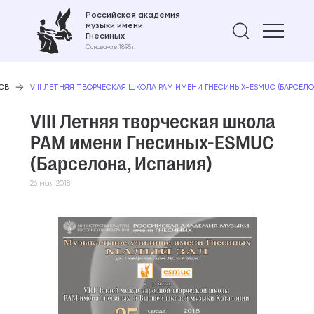
Российская академия
музыки имени
Найти 
Гнесиных
Основана в 1895 г.
ОВ
VIII ЛЕТНЯЯ ТВОРЧЕСКАЯ ШКОЛА РАМ ИМЕНИ ГНЕСИНЫХ-ESMUC (БАРСЕЛО
VIII Летняя творческая школа
РАМ имени Гнесиных-ESMUC
(Барселона, Испания)
26 мая 2018