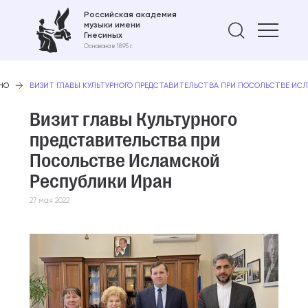
Российская академия
музыки имени
Найти 
Гнесиных
Основана в 1895 г.
НО
ВИЗИТ ГЛАВЫ КУЛЬТУРНОГО ПРЕДСТАВИТЕЛЬСТВА ПРИ ПОСОЛЬСТВЕ ИС
Визит главы Культурного
представительства при
Посольстве Исламской
Республики Иран
27 мая 2022