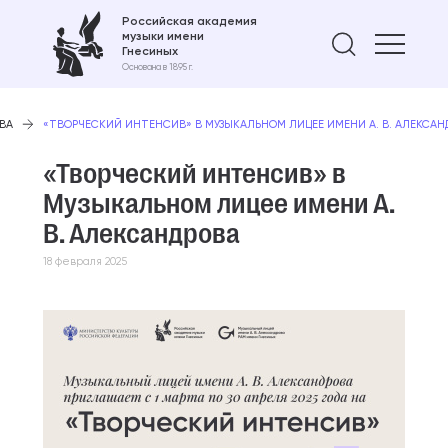
Российская академия
музыки имени
Найти 
Гнесиных
Основана в 1895 г.
ВА
«ТВОРЧЕСКИЙ ИНТЕНСИВ» В МУЗЫКАЛЬНОМ ЛИЦЕЕ ИМЕНИ А. В. АЛЕКСАН
«Творческий интенсив» в
Музыкальном лицее имени А.
В. Александрова
18 февраля 2025