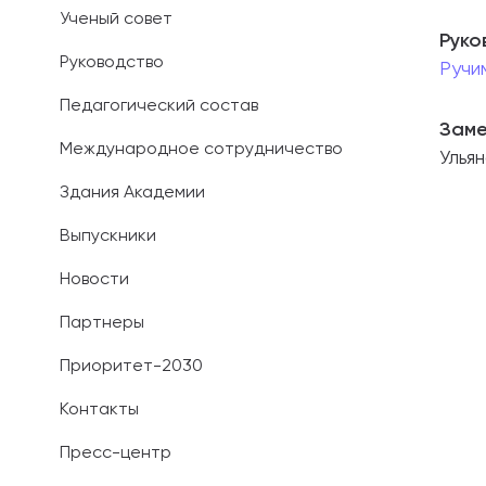
Ученый совет
Руко
Иностранным 
Руководство
Ручи
Платные обра
Педагогический состав
Заме
Личный кабин
Международное сотрудничество
Улья
Здания Академии
Информация о
предыдущего 
Выпускники
Вопрос-ответ
Новости
Контакты при
Партнеры
Приоритет-2030
Контакты
Пресс-центр