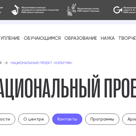
УПЛЕНИЕ
ОБУЧАЮЩИМСЯ
ОБРАЗОВАНИЕ
НАУКА
ТВОРЧ
фессиональное
Я
НАЦИОНАЛЬНЫЙ ПРОЕКТ «КУЛЬТУРА»
АЦИОНАЛЬНЫЙ ПРОЕ
-стажировка
ости
О центре
Контакты
Программы
Арх
ое образование