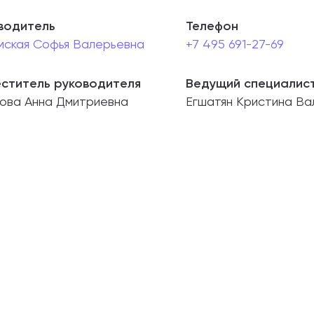
водитель
Телефон
абитуриентам
мская Софья Валерьевна
+7 495 691-27-69
зовательные услуги
ститель руководителя
Ведущий специалис
ет абитуриента
нова Анна Дмитриевна
Егшатян Кристина Ва
 приемной кампании
года
емной комиссии