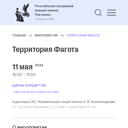
Российская академия
музыки имени
Найти 
Гнесиных
Основана в 1895 г.
ГЛАВНАЯ
МЕРОПРИЯТИЯ
ТЕРРИТОРИЯ ФАГОТА
Территория Фагота
11 мая
2026
15:00 - 17:00
ЦИКЛЫ КОНЦЕРТОВ
#Инструментальная музыка
Аудитория 310, Музыкальный лицей имени А. В. Александрова
ул. 5-я Магистральная, д. 5, этаж 3, аудитория № 310
О мероприятии