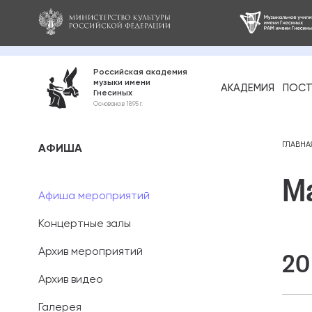
Российская академия
музыки имени
АКАДЕМИЯ
ПОСТ
Гнесиных
Среднее про
Основана в 1895 г.
образование
Бакалавриат
ГЛАВНА
АФИША
М
Специалитет
Афиша мероприятий
Магистратура
Концертные залы
Ассистентура
Архив мероприятий
20
Аспирантура
Архив видео
Галерея
Дополнительн