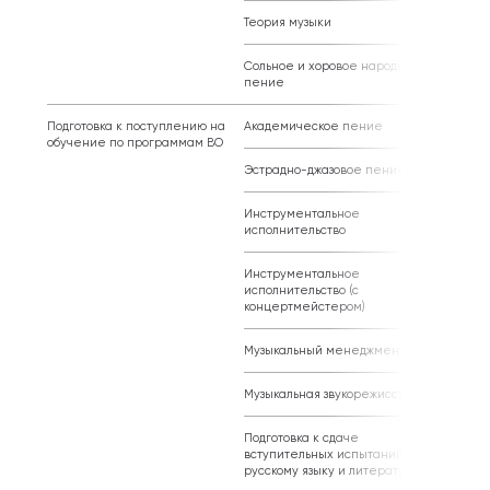
Теория музыки
263 360 
Сольное и хоровое народное
206 720 
пение
Подготовка к поступлению на
Академическое пение
213 080 
обучение по программам ВО
Эстрадно-джазовое пение
180 880 
Инструментальное
180 880 
исполнительство
Инструментальное
213 080 
исполнительство (с
концертмейстером)
Музыкальный менеджмент
84 960 р
Музыкальная звукорежиссура
198 240 
Подготовка к сдаче
84 960 р
вступительных испытаний по
русскому языку и литературе