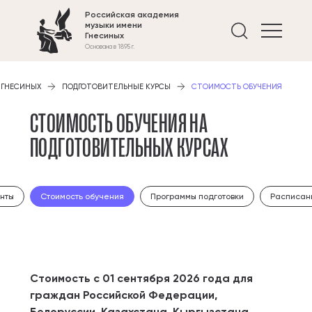
Российская академия
музыки имени
Найти 
Гнесиных
Основана в 1895 г.
 ГНЕСИНЫХ
ПОДГОТОВИТЕЛЬНЫЕ КУРСЫ
СТОИМОСТЬ ОБУЧЕНИЯ
СТОИМОСТЬ ОБУЧЕНИЯ НА
ПОДГОТОВИТЕЛЬНЫХ КУРСАХ
нты
Стоимость обучения
Программы подготовки
Расписан
Стоимость с 01 сентября 2026 года для
граждан Российской Федерации,
Белоруссии, Казахстана, Кыргызстана,