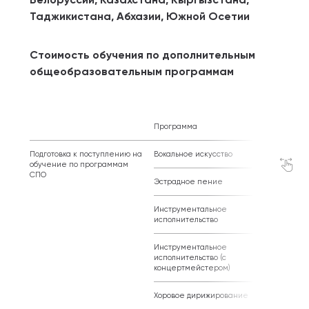
Таджикистана, Абхазии, Южной Осетии
Стоимость обучения по дополнительным
общеобразовательным программам
Программа
Стоимос
Подготовка к поступлению на
Вокальное искусство
243 520
обучение по программам
СПО
Эстрадное пение
206 720 
Инструментальное
206 720 
исполнительство
Инструментальное
243 520
исполнительство (с
концертмейстером)
Хоровое дирижирование
224 240