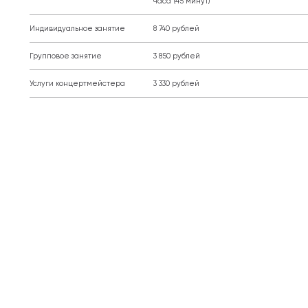
часа (45 минут)
Индивидуальное занятие
8 740 рублей
Групповое занятие
3 850 рублей
Услуги концертмейстера
3 330 рублей