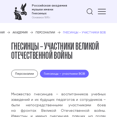
Российская академия
музыки имени
Найти 
Гнесиных
Основана в 1895 г.
НАЯ
АКАДЕМИЯ
ПЕРСОНАЛИИ
ГНЕСИНЦЫ – УЧАСТНИКИ ВОВ
ГНЕСИНЦЫ – УЧАСТНИКИ ВЕЛИКОЙ
ОТЕЧЕСТВЕННОЙ ВОЙНЫ
Персоналии
Гнесинцы – участники ВОВ
Множество гнесинцев – воспитанников учебных
заведений и их будущих педагогов и сотрудников –
были непосредственными участниками боев
на фронтах Великой Отечественной войны.
Известны и имена гнесинцев, павших на полях