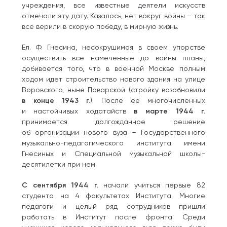
учреждения, все известные деятели искусств
отмечали эту дату. Казалось, нет вокруг войны – так
все верили в скорую победу, в мирную жизнь.
Ел. Ф. Гнесина, несокрушимая в своем упорстве
осуществить все намеченные до войны планы,
добивается того, что в военной Москве полным
ходом идет строительство нового здания на улице
Воровского, ныне Поварской (стройку возобновили
в конце 1943 г.
). После ее многочисленных
и настойчивых ходатайств
в марте 1944 г.
принимается долгожданное решение
об организации нового вуза – Государственного
музыкально-педагогического института имени
Гнесиных и Специальной музыкальной школы-
десятилетки при нем.
С сентября 1944 г.
начали учиться первые 82
студента на 4 факультетах Института. Многие
педагоги и целый ряд сотрудников пришли
работать в Институт после фронта. Среди