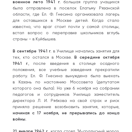
военное лето 1941 г.
большая группа учащихся
была отправлена в поселок Елатьму Рязанской
области, где Ел. Ф. Гнесина организовала лагерь
для оставшихся в Москве детей. Когда стало
известно, что враг стоит почти у самой столицы,
встал вопрос о переправке школьников вглубь
страны – в Куйбышев.
В сентябре 1941 г.
в Училище начались занятия для
тех, кто остался в Москве.
В середине октября
1941 г.
, после введения в столице осадного
положения, все учебные заведения прекратили
работу. Ел. Ф. Гнесина вынуждена была выехать
в Казань по настоянию Моссовета (депутатом
которого она была). Но уже 6 ноября на собрании
педагогов и сотрудников Училища заместитель
директора Л. И. Рябкова на свой страх и риск
приняла решение возобновить занятия, которые,
начиная с 17 ноября, не прерывались до конца
войны.
21 января 1942 г.
, когда стоял 36-градусный мороз,