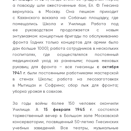
а повсюду шли ожесточенные бои, Ел. Ф. Гнесина
вернулась в Москву. Она пешком приходит
с Казанского вокзала на Собачью площадку, где
помещались Школа и Училище. Работа под
ее руководством продолжается с новым
энтузиазмом: концертные бригады по обслуживанию
фронта (одних только концертов для армии было
дан больше 1000); работа сотрудников в нескольких
госпиталях, где осуществлялся постоянный
медицинский уход за ранеными; пошив меховых
рукавиц для фронта – все гнесинцы
с октября
1941 г.
были постоянными работниками мастерской
в стенах Школы; работа на лесозаготовках
в Мытищах и Софрино; сбор лыж для фронта;
уборка урожая в совхозе.
За годы войны более 150 человек окончили
Училище. А
15 февраля 1945 г.
состоялся
торжественный вечер в Большом зале Московской
консерватории, посвященный 50-летию Гнесинских
учебных заведений. Все театры, музыкальные