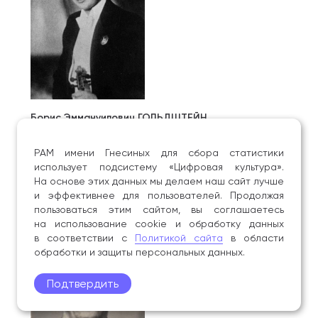
Борис Эммануилович ГОЛЬДШТЕЙН
(1922-1987)
Скрипач. Преподаватель Училища имени Гнесиных.
РАМ имени Гнесиных для сбора статистики
использует подсистему «Цифровая культура».
В годы войны участник фронтовых концертных
На основе этих данных мы делаем наш сайт лучше
бригад.
и эффективнее для пользователей. Продолжая
пользоваться этим сайтом, вы соглашаетесь
на использование cookie и обработку данных
в соответствии с
Политикой сайта
в области
обработки и защиты персональных данных.
Подтвердить