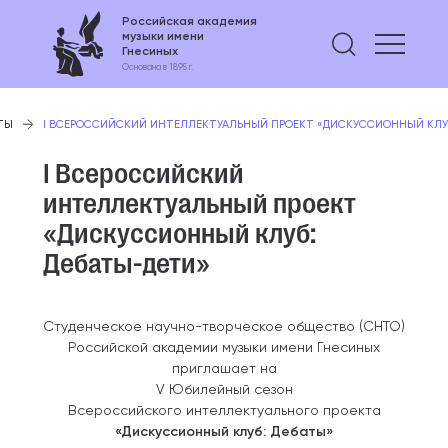
Российская академия
музыки имени
Найти 
Гнесиных
Основана в 1895 г.
ТЫ
I ВСЕРОССИЙСКИЙ ИНТЕЛЛЕКТУАЛЬНЫЙ ПРОЕКТ «ДИСКУССИОННЫЙ КЛУБ
I Всероссийский
интеллектуальный проект
«Дискуссионный клуб:
Дебаты-дети»
Студенческое научно-творческое общество (СНТО)
Российской академии музыки имени Гнесиных
приглашает на
V Юбилейный сезон
Всероссийского интеллектуального проекта
«Дискуссионный клуб: Дебаты»