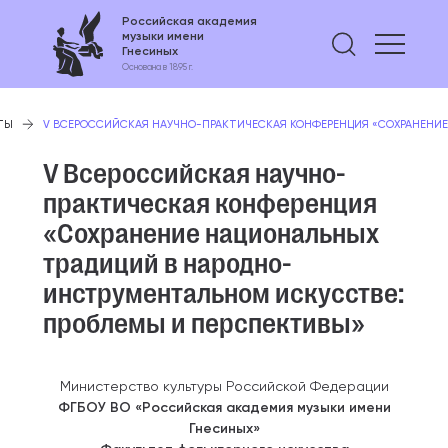
Российская академия
музыки имени
Найти 
Гнесиных
Основана в 1895 г.
ТЫ
V ВСЕРОССИЙСКАЯ НАУЧНО-ПРАКТИЧЕСКАЯ КОНФЕРЕНЦИЯ «СОХРАНЕНИ
V Всероссийская научно-
практическая конференция
«Сохранение национальных
традиций в народно-
инструментальном искусстве:
проблемы и перспективы»
Министерство культуры Российской Федерации
ФГБОУ ВО «Российская академия музыки имени
Гнесиных»