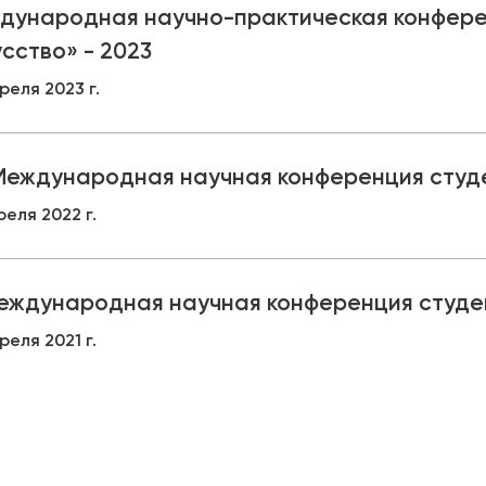
дународная научно-практическая конфере
абитуриентам
усство» - 2023
реля 2023 г.
зовательные услуги
ет абитуриента
I Международная научная конференция студ
 приемной кампании
реля 2022 г.
года
Международная научная конференция студе
емной комиссии
реля 2021 г.