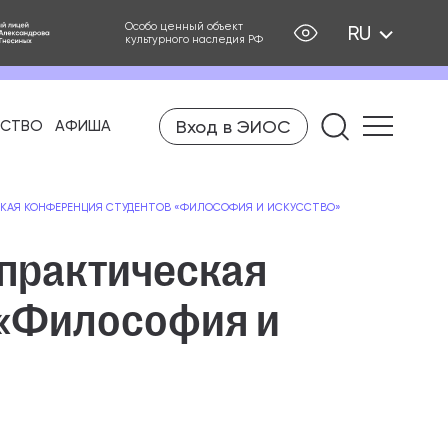
Особо ценный объект
RU
культурного наследия РФ
Вход в ЭИОС
ЕСТВО
АФИША
Найти на
КАЯ КОНФЕРЕНЦИЯ СТУДЕНТОВ «ФИЛОСОФИЯ И ИСКУССТВО»
практическая
 «Философия и