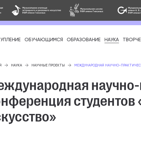
УПЛЕНИЕ
ОБУЧАЮЩИМСЯ
ОБРАЗОВАНИЕ
НАУКА
ТВОРЧ
фессиональное
Я
НАУКА
НАУЧНЫЕ ПРОЕКТЫ
МЕЖДУНАРОДНАЯ НАУЧНО-ПРАКТИЧЕС
еждународная научно-
онференция студентов
-стажировка
скусство»
ое образование