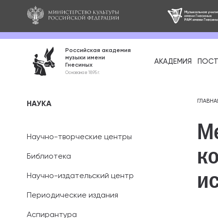
Российская академия
музыки имени
АКАДЕМИЯ
ПОСТ
Гнесиных
Среднее про
Основана в 1895 г.
образование
Бакалавриат
ГЛАВНА
НАУКА
М
Специалитет
Научно-творческие центры
к
Магистратура
Библиотека
Ассистентура
и
Научно-издательский центр
Аспирантура
Периодические издания
Аспирантура
Дополнительн