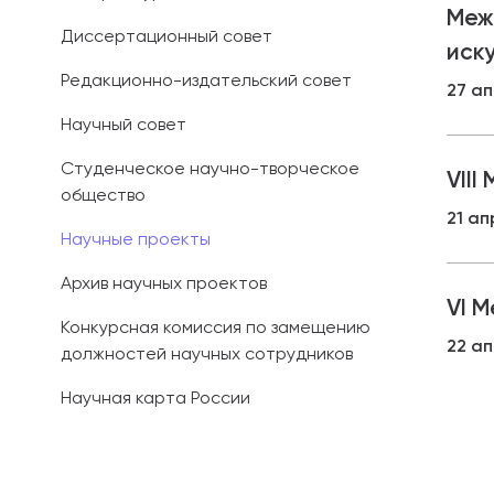
Меж
Диссертационный совет
Иностранным 
иск
Редакционно-издательский совет
27 ап
Платные обра
Научный совет
Личный кабин
Студенческое научно-творческое
VII
общество
Информация о
21 ап
предыдущего 
Научные проекты
Вопрос-ответ
Архив научных проектов
VI 
Контакты при
Конкурсная комиссия по замещению
22 ап
должностей научных сотрудников
Научная карта России