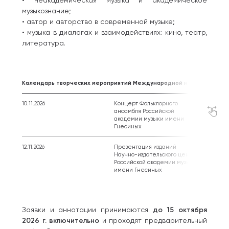
• неакадемическая музыка и академическое
музыкознание;
• автор и авторство в современной музыке;
• музыка в диалогах и взаимодействиях: кино, театр,
литература.
Календарь творческих мероприятий Международной научной конфер
10.11.2026
Концерт Фольклорного
Музыкал
ансамбля Российской
Шувало
академии музыки имени
Гнесиных
12.11.2026
Презентация изданий
Музыкал
Научно-издательского центра
Шувало
Российской академии музыки
имени Гнесиных
Заявки и аннотации принимаются
до 15 октября
2026 г. включительно
и проходят предварительный