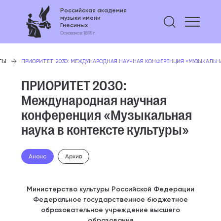
Российская академия
музыки имени
Найти 
Гнесиных
Основана в 1895 г.
ТЫ
ПРИОРИТЕТ 2030: МЕЖДУНАРОДНАЯ НАУЧНАЯ КОНФЕРЕНЦИЯ «МУЗЫКАЛЬНА
ПРИОРИТЕТ 2030:
Международная научная
конференция «Музыкальная
наука в контексте культуры»
Анонс
Архив
Министерство культуры Российской Федерации
Федеральное государственное бюджетное
образовательное учреждение высшего
образования