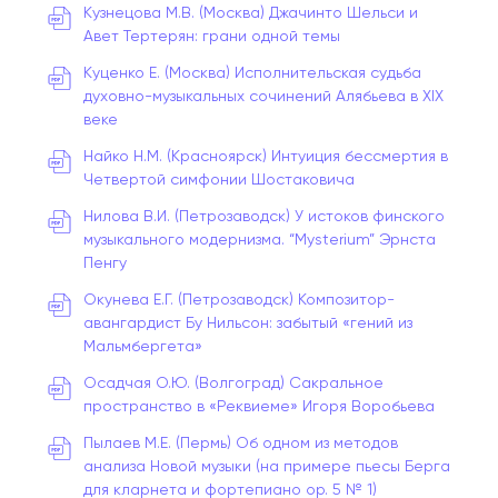
Кузнецова М.В. (Москва) Джачинто Шельси и
Авет Тертерян: грани одной темы
Куценко Е. (Москва) Исполнительская судьба
духовно-музыкальных сочинений Алябьева в XIX
веке
Найко Н.М. (Красноярск) Интуиция бессмертия в
Четвертой симфонии Шостаковича
Нилова В.И. (Петрозаводск) У истоков финского
музыкального модернизма. “Mysterium” Эрнста
Пенгу
Окунева Е.Г. (Петрозаводск) Композитор-
авангардист Бу Нильсон: забытый «гений из
Мальмбергета»
Осадчая О.Ю. (Волгоград) Сакральное
пространство в «Реквиеме» Игоря Воробьева
Пылаев М.Е. (Пермь) Об одном из методов
анализа Новой музыки (на примере пьесы Берга
для кларнета и фортепиано ор. 5 № 1)