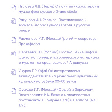
Пылаева Л.Д. (Пермь) О понятии «характера» в
музыке французского Grand siècle
Ракунова И.Н. (Москва) Поставленное и
забытое. «Тарас Бульба» Гоголя в русской
опере
Рахманова М.П. (Москва) Грогий — секретарь
Прокофьева
Сергеева Т.С. (Москва) Соотношение мифа и
факта: на примере исторического материала
о музыкантах средневековой Андалусии
Скурко Е.Р. (Уфа) Об интерстилевых
взаимодействиях в национальных музыкальных
культурах на рубеже XX-XXI веков
Сусидко И.П. (Москва) «Орфей и Эвридика»
Глюка глазами И.К. Баха: о малоизвестных
постановках в Лондоне (1770) и Неаполе (1771,
1773)