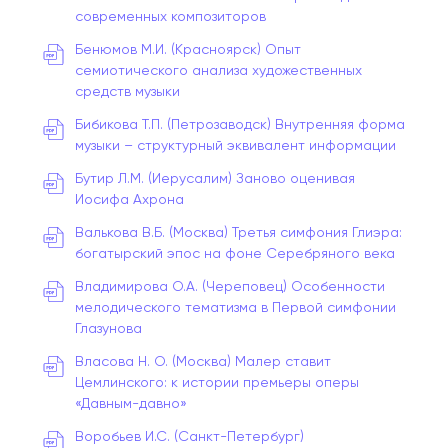
современных композиторов
Бенюмов М.И. (Красноярск) Опыт
семиотического анализа художественных
средств музыки
Бибикова Т.П. (Петрозаводск) Внутренняя форма
музыки – структурный эквивалент информации
Бутир Л.М. (Иерусалим) Заново оценивая
Иосифа Ахрона
Валькова В.Б. (Москва) Третья симфония Глиэра:
богатырский эпос на фоне Серебряного века
Владимирова О.А. (Череповец) Особенности
мелодического тематизма в Первой симфонии
Глазунова
Власова Н. О. (Москва) Малер ставит
Цемлинского: к истории премьеры оперы
«Давным-давно»
Воробьев И.С. (Санкт-Петербург)