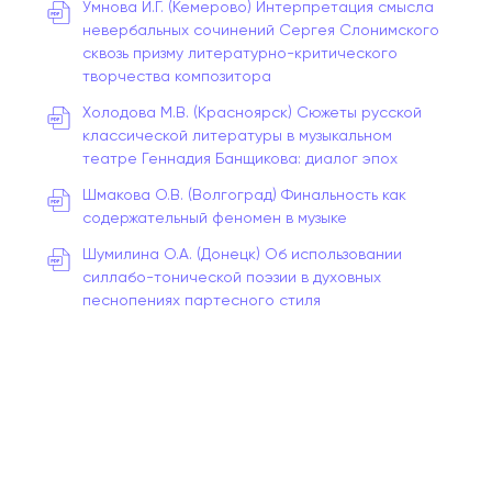
Умнова И.Г. (Кемерово) Интерпретация смысла
невербальных сочинений Сергея Слонимского
сквозь призму литературно-критического
творчества композитора
Холодова М.В. (Красноярск) Сюжеты русской
классической литературы в музыкальном
театре Геннадия Банщикова: диалог эпох
Шмакова О.В. (Волгоград) Финальность как
содержательный феномен в музыке
Шумилина О.А. (Донецк) Об использовании
силлабо-тонической поэзии в духовных
песнопениях партесного стиля