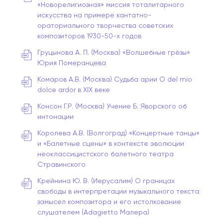
«Новорелигиозная» миссия тоталитарного
искусства на примере кантатно-
ораториального творчества советских
композиторов 1930-50-х годов
Груцынова А. П. (Москва) «Волшебные грёзы»
Юрия Померанцева
Комаров А.В. (Москва) Судьба арии O del mio
dolce ardor в XIX веке
Консон Г.Р. (Москва) Учение Б. Яворского об
интонации
Королева А.В. (Волгоград) «Концертные танцы»
и «Балетные сцены» в контексте эволюции
неоклассицистского балетного театра
Стравинского
Крейнина Ю. В. (Иерусалим) О границах
свободы в интерпретации музыкального текста:
замысел композитора и его истолкование
слушателем (Adagietto Малера)