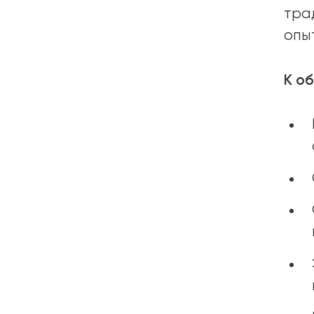
тра
опы
К о