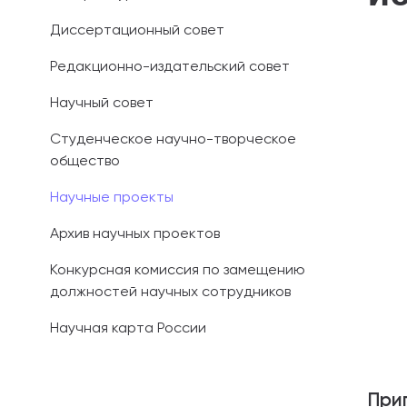
Диссертационный совет
Иностранным 
Редакционно-издательский совет
Платные обра
Научный совет
Личный кабин
Студенческое научно-творческое
общество
Информация о
предыдущего 
Научные проекты
Вопрос-ответ
Архив научных проектов
Контакты при
Конкурсная комиссия по замещению
должностей научных сотрудников
Научная карта России
При