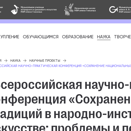
УПЛЕНИЕ
ОБУЧАЮЩИМСЯ
ОБРАЗОВАНИЕ
НАУКА
ТВОРЧ
фессиональное
Я
НАУКА
НАУЧНЫЕ ПРОЕКТЫ
ОССИЙСКАЯ НАУЧНО-ПРАКТИЧЕСКАЯ КОНФЕРЕНЦИЯ «СОХРАНЕНИЕ НАЦИОНАЛЬНЫ
 Всероссийская научно
онференция «Сохранен
-стажировка
радиций в народно-ин
скусстве: проблемы и 
ое образование