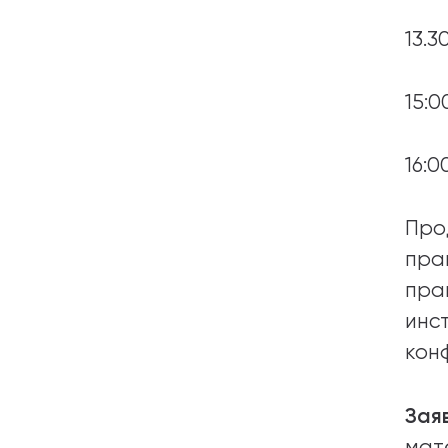
13.
15:
16:
Про
пра
пра
инс
кон
Зая
мат