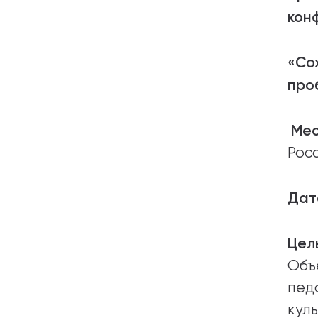
кон
«Со
про
Мес
Рос
Дат
Цел
Объ
пед
кул