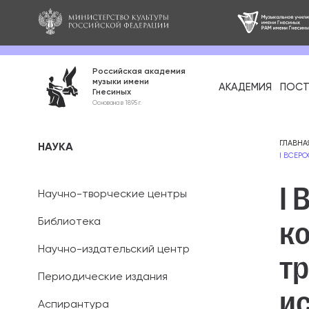
Российская академия
музыки имени
АКАДЕМИЯ
ПОСТ
Гнесиных
Среднее про
Основана в 1895 г.
образование
Бакалавриат
ГЛАВНА
НАУКА
I ВСЕР
Специалитет
I
Научно-творческие центры
Магистратура
к
Библиотека
Ассистентура
Научно-издательский центр
т
Аспирантура
Периодические издания
и
Аспирантура
Дополнительн