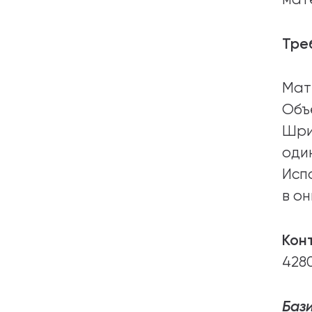
Тре
Мат
Объ
Шри
оди
Исп
в он
Кон
4280
Баз