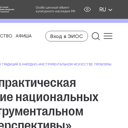
Особо ценный объект
RU
культурного наследия РФ
Вход в ЭИОС
ЕСТВО
АФИША
Найти на
Х ТРАДИЦИЙ В НАРОДНО-ИНСТРУМЕНТАЛЬНОМ ИСКУССТВЕ: ПРОБЛЕМЫ И ПЕРСП
-практическая
ие национальных
струментальном
перспективы»