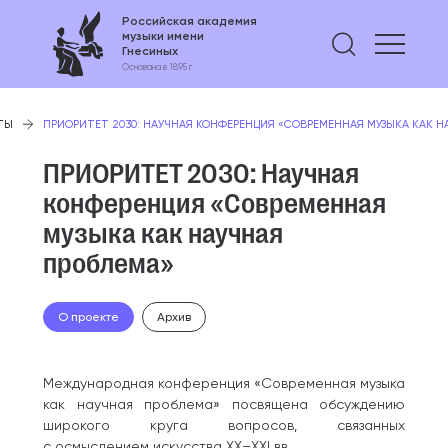
Российская академия
музыки имени
Найти 
Гнесиных
Основана в 1895 г.
ТЫ
ПРИОРИТЕТ 2030: НАУЧНАЯ КОНФЕРЕНЦИЯ «СОВРЕМЕННАЯ МУЗЫКА КАК Н
ПРИОРИТЕТ 2030: Научная
конференция «Современная
музыка как научная
проблема»
О проекте
Архив
Международная конференция «Современная музыка
как научная проблема» посвящена обсуждению
широкого круга вопросов, связанных
с осмыслением искусства XX–XXI вв.