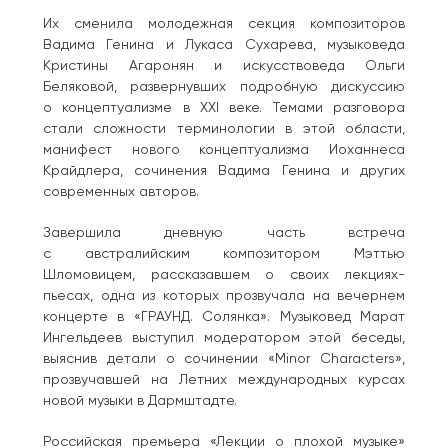
Их сменила молодежная секция композиторов
Вадима Генина и Лукаса Сухарева, музыковеда
Кристины Агаронян и искусствоведа Ольги
Беляковой, развернувших подробную дискуссию
о концептуализме в XXI веке. Темами разговора
стали сложности терминологии в этой области,
манифест нового концептуализма Иоханнеса
Крайдлера, сочинения Вадима Генина и других
современных авторов.
Завершила дневную часть встреча
с австралийским композитором Мэттью
Шломовицем, рассказавшем о своих лекциях-
пьесах, одна из которых прозвучала на вечернем
концерте в «ГРАУНД. Солянка». Музыковед Марат
Ингельдеев выступил модератором этой беседы,
выяснив детали о сочинении «Minor Characters»,
прозвучавшей на Летних международных курсах
новой музыки в Дармштадте.
Российская премьера «Лекции о плохой музыке»