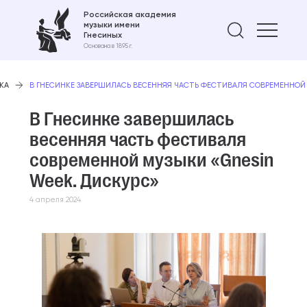
Российская академия
музыки имени
Найти 
Гнесиных
Основана в 1895 г.
КА
В ГНЕСИНКЕ ЗАВЕРШИЛАСЬ ВЕСЕННЯЯ ЧАСТЬ ФЕСТИВАЛЯ СОВРЕМЕННОЙ 
В Гнесинке завершилась
весенняя часть фестиваля
современной музыки «Gnesin
Week. Дискурс»
4 апреля 2024