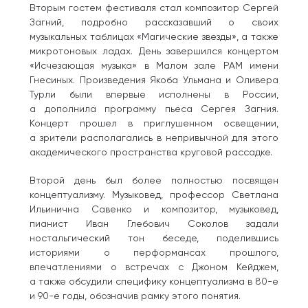
Вторым гостем фестиваля стал композитор Сергей
Загний, подробно рассказавший о своих
музыкальных таблицах «Магические звезды», а также
микротоновых ладах. День завершился концертом
«Исчезающая музыка» в Малом зале РАМ имени
Гнесиных. Произведения Якоба Ульмана и Оливера
Турли были впервые исполнены в России,
а дополнила программу пьеса Сергея Загния.
Концерт прошел в приглушенном освещении,
а зрители располагались в непривычной для этого
академического пространства круговой рассадке.
Второй день был более полностью посвящен
концептуализму. Музыковед, профессор Светлана
Ильинична Савенко и композитор, музыковед,
пианист Иван Глебович Соколов задали
ностальгический тон беседе, поделившись
историями о перформансах прошлого,
впечатлениями о встречах с Джоном Кейджем,
а также обсудили специфику концептуализма в 80-е
и 90-е годы, обозначив рамку этого понятия.