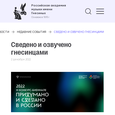
Российская академия
музыки имени
Найти 
Гнесиных
Основана в 1895 г.
ВОСТИ
НЕДАВНИЕ СОБЫТИЯ
СВЕДЕНО И ОЗВУЧЕНО ГНЕСИНЦАМИ
Сведено и озвучено
гнесинцами
2 декабря 2022