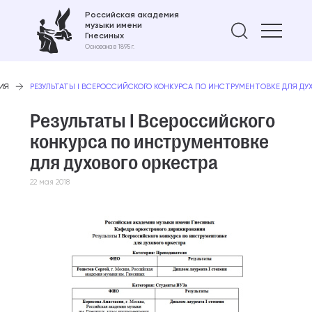
Российская академия
музыки имени
Найти 
Гнесиных
Основана в 1895 г.
ИЯ
РЕЗУЛЬТАТЫ I ВСЕРОССИЙСКОГО КОНКУРСА ПО ИНСТРУМЕНТОВКЕ ДЛЯ ДУ
Результаты I Всероссийского
конкурса по инструментовке
для духового оркестра
22 мая 2018