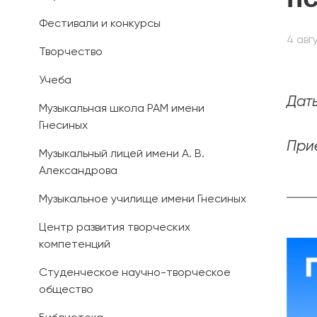
Фестивали и конкурсы
Иностранным 
4 авг
Творчество
Платные обра
Учеба
Личный кабин
Даты
Музыкальная школа РАМ имени
Гнесиных
Информация о
предыдущего 
Прие
Музыкальный лицей имени А. В.
Александрова
Вопрос-ответ
Музыкальное училище имени Гнесиных
Контакты при
Центр развития творческих
компетенций
Студенческое научно-творческое
общество