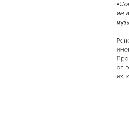
«Со
им 
муз
Ран
име
Про
от 
их,