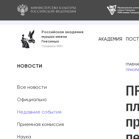
Российская академия
музыки имени
АКАДЕМИЯ
ПОСТ
Гнесиных
Среднее про
Основана в 1895 г.
образование
Бакалавриат
ГЛАВНА
НОВОСТИ
ПРИОРИ
Специалитет
П
Все новости
Магистратура
Официально
пл
Ассистентура
Недавние события
п
Аспирантура
Приемная комиссия
п
Наука
Дополнительн