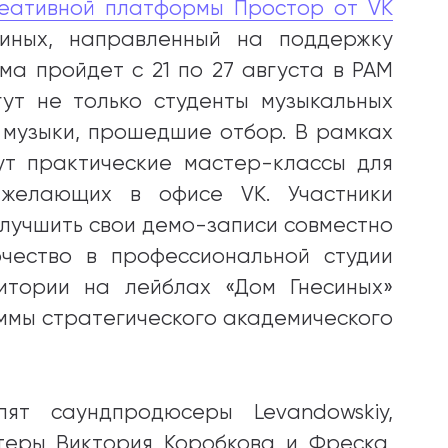
еативной платформы Простор от VK
синых, направленный на поддержку
а пройдет с 21 по 27 августа в РАМ
гут не только студенты музыкальных
 музыки, прошедшие отбор. В рамках
ут практические мастер-классы для
 желающих в офисе VK. Участники
улучшить свои демо-записи совместно
рчество в профессиональной студии
итории на лейблах «Дом Гнесиных»
аммы стратегического академического
ят саундпродюсеры Levandowskiy,
теры Виктория Коробкова и Фреска,