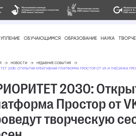
УПЛЕНИЕ
ОБУЧАЮЩИМСЯ
ОБРАЗОВАНИЕ
НАУКА
ТВОРЧ
фессиональное
Я
НОВОСТИ
НЕДАВНИЕ СОБЫТИЯ
ТЕТ 2030: ОТКРЫТАЯ КРЕАТИВНАЯ ПЛАТФОРМА ПРОСТОР ОТ VK И ГНЕСИНКА ПР
РИОРИТЕТ 2030: Откры
атформа Простор от VK
-стажировка
роведут творческую се
есен
ое образование