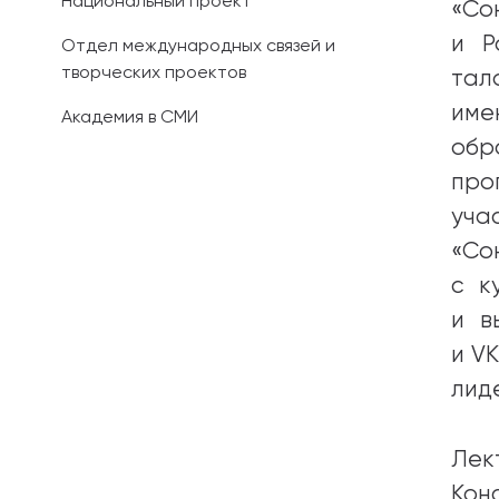
Национальный проект
«Со
и Р
Отдел международных связей и
творческих проектов
тал
име
Академия в СМИ
обр
про
уча
«Со
с к
и в
и V
лид
Лек
Кон