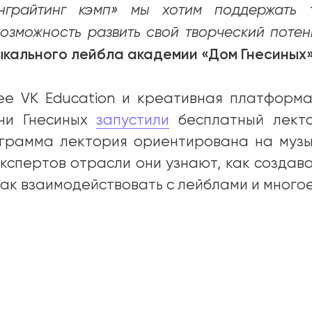
нграйтинг кэмп» мы хотим поддержать 
возможность развить свой творческий поте
ыкального лейбла академии «Дом Гнесиных
ее VK Education и креативная платформ
ни Гнесиных
запустили
бесплатный лекто
грамма лектория ориентирована на музы
экспертов отрасли они узнают, как создав
 как взаимодействовать с лейблами и многое