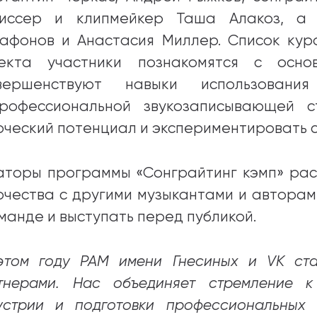
иссер и клипмейкер Таша Алакоз, а 
афонов и Анастасия Миллер. Список кура
екта участники познакомятся с осно
вершенствуют навыки использовани
рофессиональной звукозаписывающей с
рческий потенциал и экспериментировать 
аторы программы «Сонграйтинг кэмп» рас
рчества с другими музыкантами и авторами
оманде и выступать перед публикой.
этом году РАМ имени Гнесиных и VK ст
тнерами. Нас объединяет стремление к
устрии и подготовки профессиональных