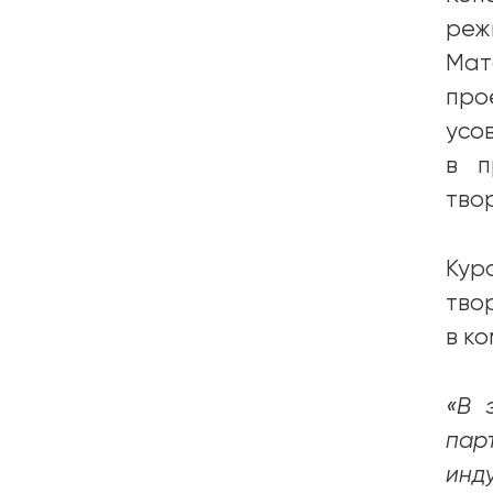
реж
Мат
про
усо
в п
тво
Кур
тво
в к
«В 
пар
инд