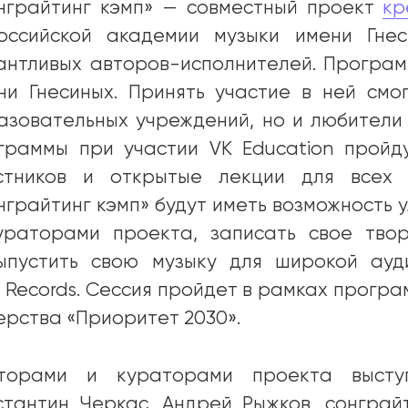
нграйтинг кэмп» — совместный проект
кр
оссийской академии музыки имени Гне
антливых авторов-исполнителей. Программ
ни Гнесиных. Принять участие в ней смо
азовательных учреждений, но и любители
граммы при участии VK Education пройд
стников и открытые лекции для всех
нграйтинг кэмп» будут иметь возможность 
ураторами проекта, записать свое тво
ыпустить свою музыку для широкой ауд
K Records. Сессия пройдет в рамках прогр
ерства «Приоритет 2030».
торами и кураторами проекта выступ
стантин Черкас, Андрей Рыжков, сонграй