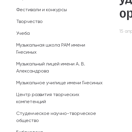
о
Фестивали и конкурсы
Иностранным 
Творчество
Платные обра
15 ап
Учеба
Личный кабин
Музыкальная школа РАМ имени
Гнесиных
Информация о
предыдущего 
Музыкальный лицей имени А. В.
Александрова
Вопрос-ответ
Музыкальное училище имени Гнесиных
Контакты при
Центр развития творческих
компетенций
Студенческое научно-творческое
общество