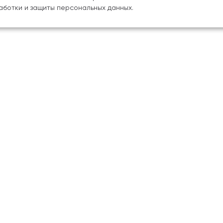
аботки и защиты персональных данных.
ия
Наука
 об образовательной
Научно-творческие цент
ции
Библиотека
мии
Научно-издательский цен