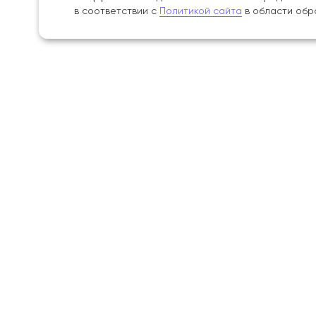
в соответствии с
Политикой сайта
в области обр
Поступление
Академ
Среднее профессиональное
Сведения
образование
организа
Бакалавриат
Об Акаде