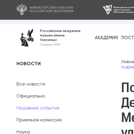
Российская академия
музыки имени
АКАДЕМИЯ
ПОСТ
Гнесиных
Среднее про
Основана в 1895 г.
образование
Бакалавриат
ГЛАВНА
НОВОСТИ
ПОЗДРА
Специалитет
П
Все новости
Магистратура
Официально
Д
Ассистентура
Недавние события
М
Аспирантура
Приемная комиссия
у
Наука
Дополнительн