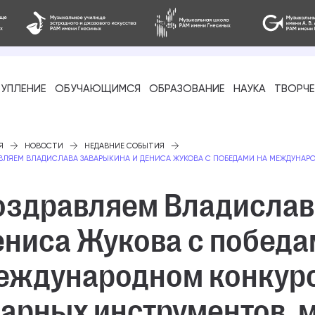
УПЛЕНИЕ
ОБУЧАЮЩИМСЯ
ОБРАЗОВАНИЕ
НАУКА
ТВОРЧ
фессиональное
Я
НОВОСТИ
НЕДАВНИЕ СОБЫТИЯ
ВЛЯЕМ ВЛАДИСЛАВА ЗАВАРЫКИНА И ДЕНИСА ЖУКОВА С ПОБЕДАМИ НА МЕЖДУНАР
оздравляем Владислав
ениса Жукова с победа
-стажировка
еждународном конкур
дарных инструментов, 
ое образование