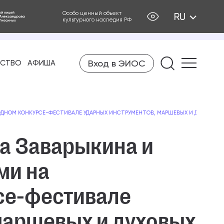
Особо ценный объект
RU
культурного наследия РФ
Вход в ЭИОС
Найти на
ЕСТВО
АФИША
ОДНОМ КОНКУРСЕ-ФЕСТИВАЛЕ УДАРНЫХ ИНСТРУМЕНТОВ, МАРШЕВЫХ И ДУХОВЫХ О
а Заварыкина и
ми на
се-фестивале
маршевых и духовых