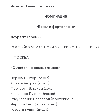
Иванова Елена Сергеевна
НОМИНАЦИЯ
«Вокал и фортепиано»
Лауреат I премии
РОССИЙСКАЯ АКАДЕМИЯ МУЗЫКИ ИМЕНИ ГНЕСИНЫХ
г. МОСКВА
«О любви на разных языках»
Деркач Виктор (вокал)
Карпов Андрей (вокал)
Маргарян Эльвира (вокал)
>Шпиллер Евгения (вокал)
Рахубовский Всеволод (фортепиано)
Черская Яна (фортепиано)
Геворгян Ашот (дудук)