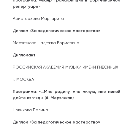
Программа: «Жанр транскрипции в фортепианном
репертуаре»
Аристархова Маргарита
Диплом «За педагогическое мастерство»
Мерзлякова Надежда Борисовна
Дипломант
РОССИЙСКАЯ АКАДЕМИЯ МУЗЫКИ ИМЕНИ ГНЕСИНЫХ
г. МОСКВА
Программа: «…Мне родину, мне милую, мне милой
дайте взгляд!» (А. Мерзляков)
Новикова Полина
Диплом «За педагогическое мастерство»