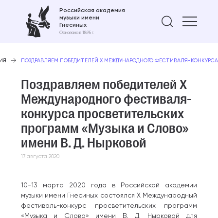
Российская академия
музыки имени
Найти 
Гнесиных
Основана в 1895 г.
ИЯ
ПОЗДРАВЛЯЕМ ПОБЕДИТЕЛЕЙ X МЕЖДУНАРОДНОГО ФЕСТИВАЛЯ-КОНКУРСА 
Поздравляем победителей X
Международного фестиваля-
конкурса просветительских
программ «Музыка и Слово»
имени В. Д. Нырковой
17 августа 2020
10-13 марта 2020 года в Российской академии
музыки имени Гнесиных состоялся X Международный
фестиваль-конкурс просветительских программ
«Музыка и Слово» имени В. Д. Нырковой для