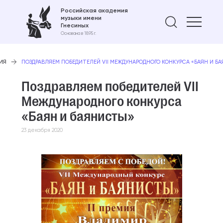
Российская академия
музыки имени
Найти 
Гнесиных
Основана в 1895 г.
ИЯ
ПОЗДРАВЛЯЕМ ПОБЕДИТЕЛЕЙ VII МЕЖДУНАРОДНОГО КОНКУРСА «БАЯН И Б
Поздравляем победителей VII
Международного конкурса
«Баян и баянисты»
23 декабря 2020