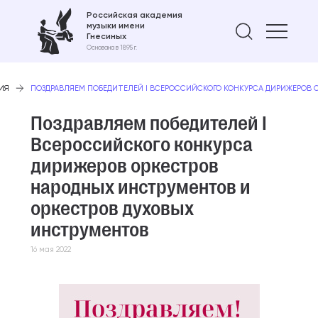
Российская академия
музыки имени
Найти 
Гнесиных
Основана в 1895 г.
ИЯ
ПОЗДРАВЛЯЕМ ПОБЕДИТЕЛЕЙ I ВСЕРОССИЙСКОГО КОНКУРСА ДИРИЖЕРОВ
Поздравляем победителей I
Всероссийского конкурса
дирижеров оркестров
народных инструментов и
оркестров духовых
инструментов
16 мая 2022