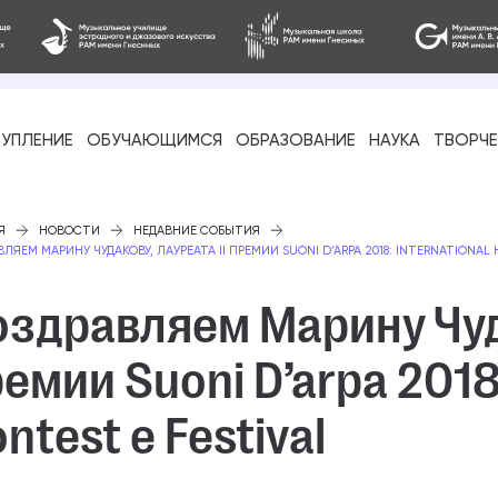
УПЛЕНИЕ
ОБУЧАЮЩИМСЯ
ОБРАЗОВАНИЕ
НАУКА
ТВОРЧ
фессиональное
Я
НОВОСТИ
НЕДАВНИЕ СОБЫТИЯ
ЛЯЕМ МАРИНУ ЧУДАКОВУ, ЛАУРЕАТА II ПРЕМИИ SUONI D’ARPA 2018: INTERNATIONAL 
здравляем Марину Чуда
емии Suoni D’arpa 2018:
-стажировка
ntest e Festival
ое образование