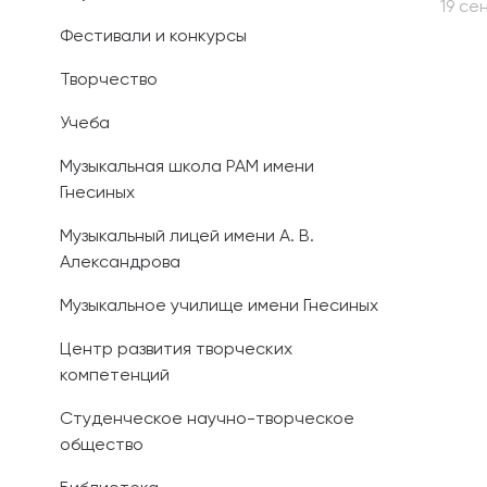
19 се
Фестивали и конкурсы
Иностранным 
Творчество
Платные обра
Учеба
Личный кабин
Музыкальная школа РАМ имени
Гнесиных
Информация о
предыдущего 
Музыкальный лицей имени А. В.
Александрова
Вопрос-ответ
Музыкальное училище имени Гнесиных
Контакты при
Центр развития творческих
компетенций
Студенческое научно-творческое
общество