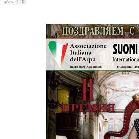
нтября 2018
абитуриентам
зовательные услуги
ет абитуриента
 приемной кампании
года
емной комиссии