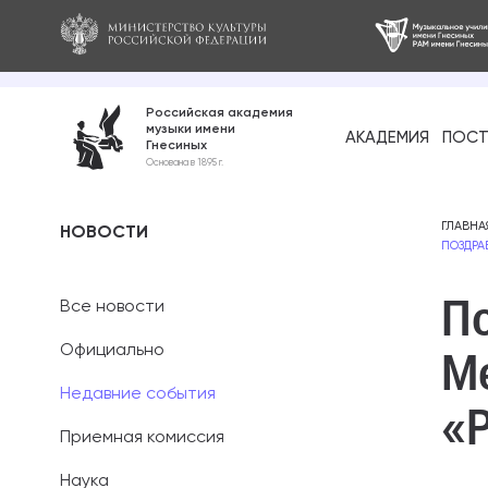
Российская академия
музыки имени
АКАДЕМИЯ
ПОСТ
Гнесиных
Среднее про
Основана в 1895 г.
образование
Бакалавриат
ГЛАВНА
НОВОСТИ
ПОЗДРА
Специалитет
По
Все новости
Магистратура
Официально
М
Ассистентура
Недавние события
«
Аспирантура
Приемная комиссия
Наука
Дополнительн