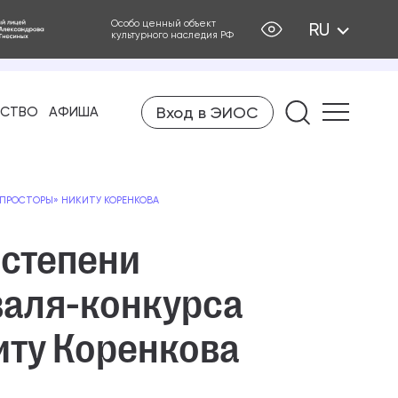
Особо ценный объект
RU
культурного наследия РФ
Вход в ЭИОС
Найти на
ЕСТВО
АФИША
 ПРОСТОРЫ» НИКИТУ КОРЕНКОВА
 степени
аля-конкурса
иту Коренкова