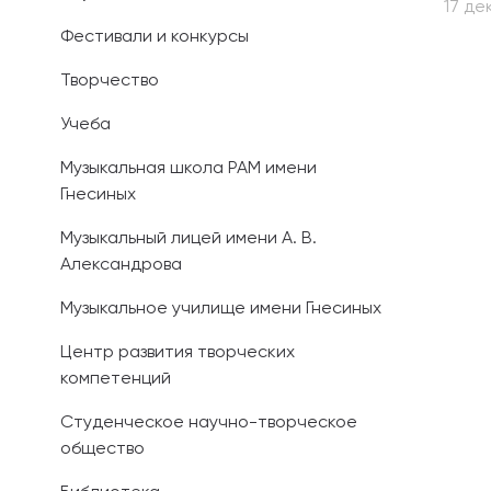
17 де
Фестивали и конкурсы
Иностранным 
Творчество
Платные обра
Учеба
Личный кабин
Музыкальная школа РАМ имени
Гнесиных
Информация о
предыдущего 
Музыкальный лицей имени А. В.
Александрова
Вопрос-ответ
Музыкальное училище имени Гнесиных
Контакты при
Центр развития творческих
компетенций
Студенческое научно-творческое
общество