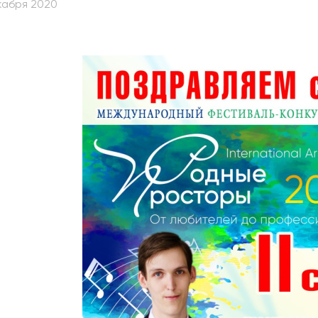
кабря 2020
абитуриентам
зовательные услуги
ет абитуриента
 приемной кампании
года
емной комиссии