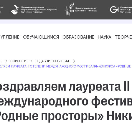
УПЛЕНИЕ
ОБУЧАЮЩИМСЯ
ОБРАЗОВАНИЕ
НАУКА
ТВОРЧ
фессиональное
Я
НОВОСТИ
НЕДАВНИЕ СОБЫТИЯ
ВЛЯЕМ ЛАУРЕАТА II СТЕПЕНИ МЕЖДУНАРОДНОГО ФЕСТИВАЛЯ-КОНКУРСА «РОДНЫЕ
здравляем лауреата II
еждународного фестив
-стажировка
Родные просторы» Ник
ое образование